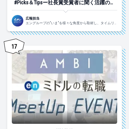
#Picks＆Tipsー社長賞受賞者に聞く活躍のヒ
ントー
広報担当
エングループの"いま"を様々な角度から取材し、タイムリ
ーにお届けします！
17
第15回MeetUpを開催しました！【新年会】