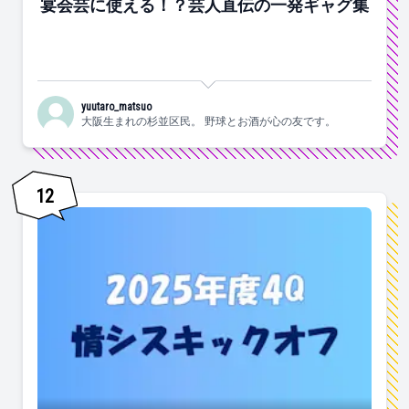
宴会芸に使える！？芸人直伝の一発ギャグ集
yuutaro_matsuo
大阪生まれの杉並区民。 野球とお酒が心の友です。
12