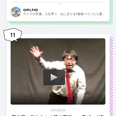
ayako_kaiju
デジプロ所属。入社早々、おにぎりを5個食べていたら驚か
れました。
11
宴会芸に使える！？芸人直伝の一発ギャグ集
2016/02/24