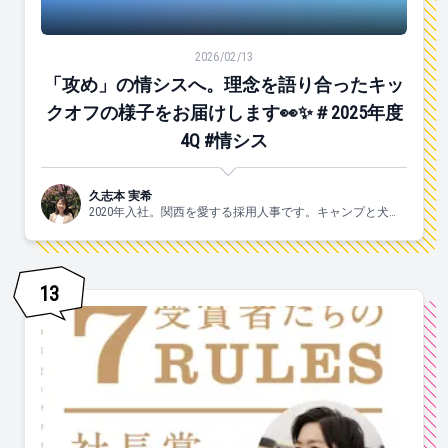
「攻め」の情シスへ。理念を語り合ったキックオフの様子をお
2026/02/13
「攻め」の情シスへ。理念を語り合ったキッ
クオフの様子をお届けします👀✨＃2025年度
4Q #情シス
久志本 実希
2020年入社。関西を愛する採用人事です。キャンプと犬と
ヨガがスキ🐶
13