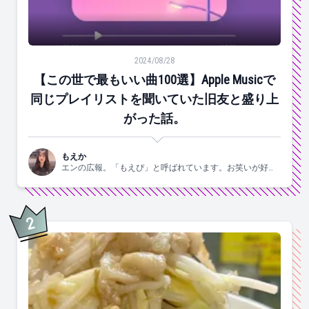
【この世で最もいい曲100選】Apple Musicで同じ
2024/08/28
【この世で最もいい曲100選】Apple Musicで
同じプレイリストを聞いていた旧友と盛り上
がった話。
もえか
エンの広報。「もえぴ」と呼ばれています。お笑いが好
き。
2
位