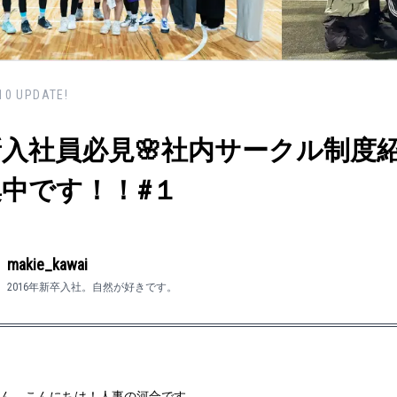
10
UPDATE!
新入社員必見🌸社内サークル制度
中です！！#１
makie_kawai
2016年新卒入社。自然が好きです。
ん、こんにちは！人事の河合です。