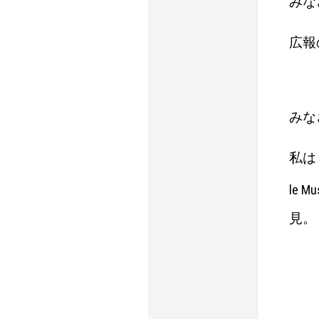
みな
広報の國
みな
私は
le M
見。