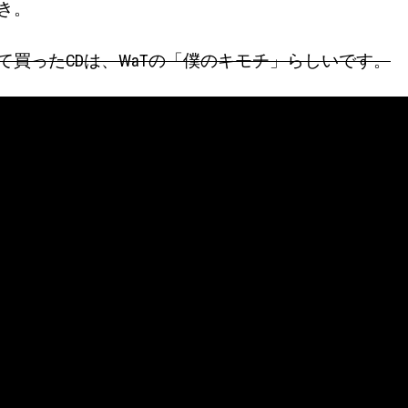
き。
て買ったCDは、WaTの「僕のキモチ」らしいです。