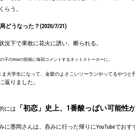
くらう。
結局どうなった？(2020/7/21)
状況下で果敢に花火に誘い、断られる。
の子のmixiの投稿に毎回コメントするネットストーカーに。
まま大学生になって、金髪のよさこいソーランやってるやつと
に返りました。
「初恋」史上、1番酸っぱい可能性
的には
みに墨岡さんは、呑みに行った帰りにYouTubeでお