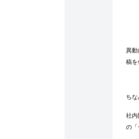
異動
稿を
ちな
社内
の「