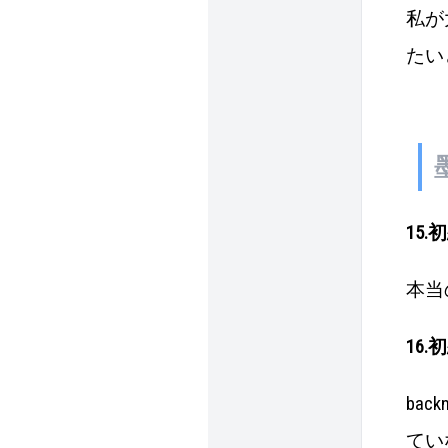
私が
たい
15.
本当
16.
ba
てい