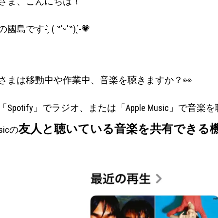
さま、こんにちは！
島です- ̗̀ ( ˶'ᵕ'˶) ̖́-💗
さまは移動中や作業中、
音楽を聴きますか？👀
「Spotify」でラジオ、または「Apple Music」で
友人と聴いている音楽を共有できる
usicの