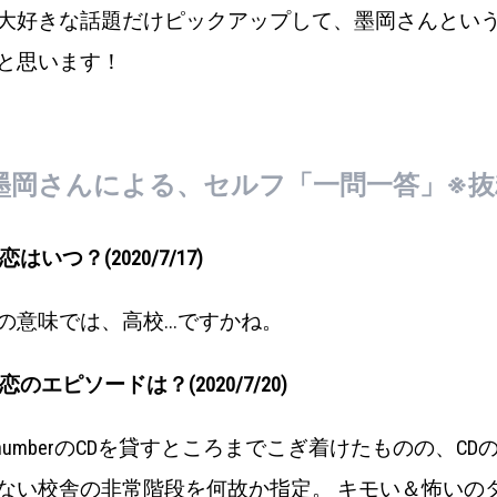
大好きな話題だけピックアップして、墨岡さんとい
と思います！
墨岡さんによる、セルフ「一問一答」※抜
初恋はいつ？(2020/7/17)
の意味では、高校...ですかね。
初恋のエピソードは？(2020/7/20)
cknumberのCDを貸すところまでこぎ着けたものの、
CD
ない校舎の非常階段を何故か指定。 キモい＆怖いの