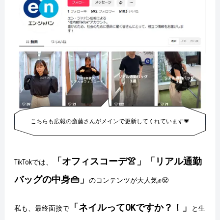
人で業務を回している社員を助けてあげられます。本
当にありがとう。」と伝えられたときは、嬉しくて号
泣してしまいました^_^ Q：今までの上司はどんな人で
したか？ A：2年半で5名の上司にお世話になりました
が全員タイプはバラバラでした。 しかし、全員私の成
長や、やりたい！に寄り添って暖かい言葉や行動をい
ただける人たちだったなと思います。 部署が離れても
週に1回キャリアを考える時間をとってくれた上司
や、もう仕事なんてできない！考えたくない！と塞ぎ
込んだ時にチームを巻き込んでご飯に連れて行ってく
れる上司たちのおかげで今の私があるなと思います。
直近半年間所属していた、素川さんチームの写真！落
こちらも広報の斎藤さんがメインで更新してくれています💗
ち込んだことがあると、みんなでご飯に行っていたみ
たいです💓🍣🍣 Q：今までの先輩や仲間、後輩はどん
な人でしたか？また、どんな刺激を受けていますか？
A：目の前の人を大切にできる人ばかりの印象です。
「オフィスコーデ👚」「
リアル通勤
TikTokでは、
毎日明るい気持ちだけで頑張れるわけではない中で、
気持ちを軽くしてくれる人に囲まれているからこそ自
バッグの中身👜
」
のコンテンツが大人気✊😤
分も人に優しくありたいなと思えています。 あとは、
やはり仕事自体を成長のステージだったりあるべき姿
のために捉えている人たちが多いので、そんな人たち
「ネイルってOKですか？！」
私も、最終面接で
と生
と話したり飲みに行くと「自分も明日からまた頑張ろ