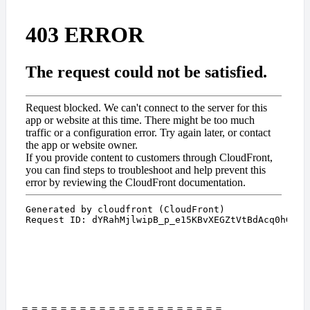
＝＝＝＝＝＝＝＝＝＝＝＝＝＝＝＝＝＝＝＝＝