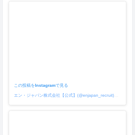
ン転職』というサービスを販売することがゴールでは
なく、その会社の叶えたい姿に必要な"入社後活躍人
材"の採用に携われた瞬間はやりがいを感じました！
「澤崎さんと採用した○○さんが初めて受注したんだ
よ。」「この採用がなかったらこの事業始められなか
ったよ！ありがとう。」といった、暖かい言葉をもら
えると働いててよかったなあと感じますし、自分自身
が入社後活躍を叶えられている実感が湧きます！ Q：
エンの営業で厳しかったことは？ A：採用成功に繋が
らず、お客さんとも疎遠になってしまった時は、やは
り悔しいさや申し訳ない気持ちでいっぱいになりま
す。 また、やはり営業なので、自分の目標達成ができ
ないことはもちろん、組織の達成に貢献できてないと
感じてしんどくなることはありました… 達成のご褒美
この投稿をInstagramで見る
「寿司ビール」もエンの文化ですね🍣🍻💕 Q：入社し
て、どんなスキルや考え方が身についた？ A：1番は
エン・ジャパン株式会社【公式】(@enjapan_recruit)がシェアした投稿
周辺変革性（＝所属部門・会社全体、クライアントの
改善、革新に主体的に挑戦している）だと思います。
社内はもちろん、社外のクライアントにも、採用成功
のためには自社変革性を発揮してほしいと要望し続け
てきました。 また、周りを変えたいと思うなら、まず
は自分がしっかり行動するべきだと思っているので、