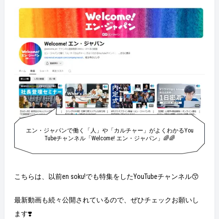
し、就職活動中に面接を受ける中で、自社についての
愛がないな、事務的だな、経験不足だなと感じる人事
の方も、正直も多かったです。 そのため、営業という
仕事を通して自社の良さや仕事のしんどさを学んだ後
に、人事になりたいと思い就職活動はしていました！
希望をブレずに伝えられた理由も営業を頑張れた理由
も、「人事」になりたいというよりも自分の「あるべ
き姿」「なりたい像」に1番近いのが人事という考え
方だったからだと思います！ 「職種や役職じゃなく
て、どうありたいか」を一緒に考え続けた1年でし
た。懐かしい！！！！！ Q：どんな人事になりたいで
すか？ A：条件や業務内容ではなく、「エン」だから
入社を決めてくれるような方に、エンの良さを180%で
伝えていける人事になりたいです！ 配属はエンSXで
エン・ジャパンで働く「人」や「カルチャー」がよくわかるYou
すが、SXが生まれた理由にも「エン」らしさがあるな
Tubeチャンネル「Welcome! エン・ジャパン」🌈🌈
と思っています。 ただ働くをジョブとして捉えるので
はなく、なぜ働くのかを大事にできる人を増やせるよ
うな求人や訴求をすることで、働くことを楽しいと思
こちらは、以前en soku!でも特集をしたYouTubeチャンネル😙
える人を1人でも増やせたらと思います。 Q：今後の抱
負！ A：考え続けることをやめない！ 人事は営業と違
ってお金を産むことのできない職種です。自分が売れ
最新動画も続々公開されているので、ぜひチェックお願いし
ば組織のためになるのではなく、自分が入社のきっか
ます❣️
けを作った人が組織のために働いてくれるポジション