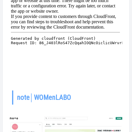
note│WOMenLABO