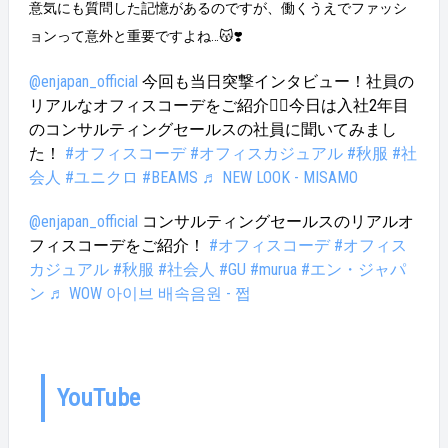
意気にも質問した記憶があるのですが、働くうえでファッシ
う」と前向きな気持ちになれるなと思います！ 仲良し
の先輩、鳥居さん（中央）と後輩の松本さん（右）！
ョンって意外と重要ですよね…😽❣️
パイナップルが気になります🍍 人事への異動につい
て Q：なぜ人事に興味があったの？ A:「こうなりた
@enjapan_official
今回も当日突撃インタビュー！社員の
い！という像ややりたいことはあるけど、一歩が踏み
リアルなオフィスコーデをご紹介💁‍♀️今日は入社2年目
出せない」という人の背中を押せる人になりたいと思
のコンサルティングセールスの社員に聞いてみまし
ったからです。 きっかけは2つかなと思います！1つ
は、私自身が友人の一言で変われた経験があるからで
た！
#オフィスコーデ
#オフィスカジュアル
#秋服
#社
す。そのおかげで、昔の自分よりも今の自分を好きで
会人
#ユニクロ
#BEAMS
♬ NEW LOOK - MISAMO
いられているので、そんな一言が伝えられる仕事に就
きたいと思い、人事になりたいと思いました。 もう1
@enjapan_official
コンサルティングセールスのリアルオ
つは、ゼミでゼミ内人事を務めた経験からです。ゼミ
フィスコーデをご紹介！
#オフィスコーデ
#オフィス
を希望してくれているけれどスキルが足りないという
カジュアル
#秋服
#社会人
#GU
#murua
#エン・ジャパ
学生にアドバイスをしたり、自分のゼミの良さをわか
ってもらった上で入ゼミしてくれた後輩たちをみて、
ン
♬ WOW 아이브 배속음원 - 쩝
こんな仕事をしたいと思いました！ ほとんどの人が、
人生の中で仕事をしている時間が最も長いと思うの
で、仕事で頑張りたいと思える言葉を贈ることができ
る「人事」という職に憧れを持ちました。 Q：ずっと
人事がやりたかった？希望をブレずに伝え続けられた
YouTube
理由は？ A:上記の出来事が、高校時代と大学時代の出
来事なので就活時から人事は目指していました！ しか