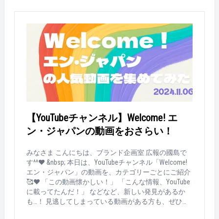
だと捉えています。だからこそ、与えられた仕事をた
だするだけではなく、そんな人と1人でも多く出会え
るよう常に考え続けていけたら思っています！ 職種は
変わっても、同期のみなさんと支え合ってこれからも
頑張ってください！🔥🔥 …………………………………………………………
いかがでしたか…？👀 澤崎さんは、キャリアに迷いな
がらも「やりたいことってなんだっけ？」を考え続け
た結果、目指していた人事という職種に挑戦できるこ
とに。 エンのキャリアには、いろいろな選択肢があり
ます。 澤崎さんのように職種転換の道を描く人にとっ
て、少しでもこの記事が参考になると嬉しいです💕 そ
れでは、来週の記事もお楽しみに…！- ̗̀ ( ˶'ᵕ'˶) ̖́-🏳‍🌈
【YouTubeチャンネル】Welcome! エ
ン・ジャパンの動画をおさらい！
みなさま こんにちは、ブランド企画室 広報の國島で
す^^❤ &nbsp; 本日は、YouTubeチャンネル「Welcome!
エン・ジャパン」の動画を、カテゴリーごとにご紹介
🥰❤ 「この動画懐かしい！」 「こんな情報、YouTube
に載ってたんだ！」 などなど、新しい発見があるか
も…！ 見逃してしまっている動画がある方も、ぜひチ
ェックお願いします🎥❤ &nbsp; Welcome! エン・ジャ