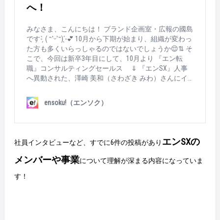
へ！
みなさま、こんにちは！ ブランド企画室・広報の國島
です- ̗̀ ( ˶'ᵕ'˶) ̖́-💕 10月から下期が始まり、組織が変わっ
た方も多くいらっしゃるのではないでしょうか😌⇅ そ
こで、今回は新卒3年目にして、10月より 『エン転
職』コンサルティングセールス ⇓ 『エンSX』人事
へ異動された、澤崎 美和（さわざき みわ）さんにイ
ンタビュー！ 美味しいご飯とお酒が大好きな澤崎さん
🍻💕駅名を聞いたら、どんな場所でもおすすめのお店
ensoku!（エンソク）
を答えられる特技を持っており、「さわログ」と呼ば
れています！ 入社時から、ず～～～～～～～～～～っ
と一貫して「人事になりたい！」と言い続けてきた澤
崎さん。 実は、私も彼女が新卒1年目の時、チームリ
エンSXの
社員インタビューなど、すでに6件の投稿があり
ーダーとして1年間一緒に仕事をさせてもらっていま
した😘😘 澤崎さんが1年目の時の、夕礼の写真。この
メンバーや事業
について理解が深まる内容になっていま
頃は、コロナでリモートが多かったです😢 1年目に、
す！
ベストルーキー賞も受賞しております！🏆✨ 「入社→
活躍→異動」に至るまでの、歴史と想いを紐解いてい
きます🔥 それでは、インタビュー内容をどうぞ！！！
💕💕 ………………………………………………………… 同期の鎌田さん
（左）と。エンゲージTシャツ、似合ってますね！ 澤