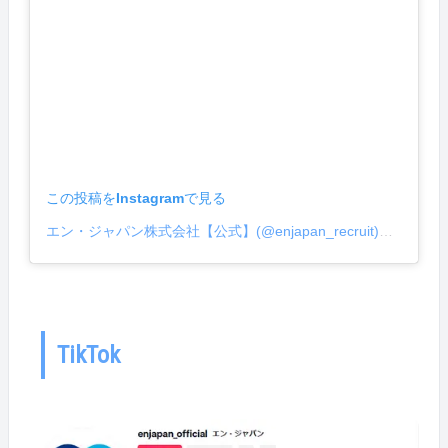
至らない点があれば自己変革性も発揮する。という習
慣が自然に身についたなぁと思います。 Q：自分の強
み、弱みだと思うことは？ A：強みは、一度決めたこ
とは最後までやり切れること！あとは、周りの人を巻
き込んで前向きな気持ちにできることです！ 弱みは、
対人大善力（＝相手の成長や発展のために、その時は
嫌われても、軋轢をおそれず、率直に、指摘や進言を
している）の発揮ですね。本当にその人のためを想っ
ていても人に嫌われる、嫌がられることを覚悟での発
言や行動ができないことは、弱みです… Q：入社後、1
この投稿をInstagramで見る
番印象に残っているエピソードを教えてください！
A：社内だと、やはり新人賞を受賞したときです。何
エン・ジャパン株式会社【公式】(@enjapan_recruit)がシェアした投稿
かで1番になる、という経験があまりなかったのと、
立候補文を読んで熱いコメントをしてくれる上司や同
期の言葉が嬉しかったです。 新人賞受賞の時は、私も
本当に嬉しかったです！😭2022年の大晦日、澤崎さん
は私の家で新人賞の立候補文を書いていました。その
あと一緒にトマト鍋を作って、ジャニーズカウントダ
TikTok
ウンを見たのも思い出。。。🍅🍅 社外だと、難易度
の高い採用が叶ったときですかね。クライアントから
お電話をいただき、「いままで2社掲載したけれど採
用ができなかった。でも、今回『エン転職』の掲載で
採用ができたのは澤崎さんのおかげです。これで今1