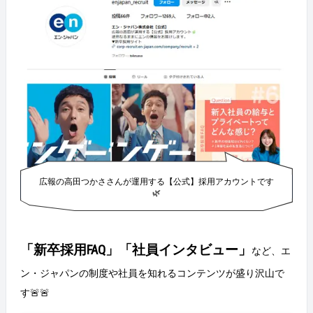
「自分の言葉」を売れる仕事だと思ったから。 もうひ
とつは、頑張りたい！やりたい！を全力で応援し合え
る環境がありそうだったからです。 Q:入社前に、エン
にどんなことを期待していた？ A：「仕事を楽しいと
思える環境」と「ただサービスを売って終わりではな
く、その後の支援や関係構築もできる環境」があるこ
とです！ Q：入社前に不安だったことはある？ A：ア
ルバイトが基本的に反響型の販売職だったため、架電
や商談を通して自分から新規の営業ができるのかすご
く不安でした… &nbsp; 実際に入社してみて Q:入ってみ
て、率直な感想は？ A：「思っていた以上に周りから
の支えが大きいな」というのと… 支えてもらったぶ
ん「私も周りを支えたいな」と自然に思える環境で営
広報の高田つかささんが運用する【公式】採用アカウントです
業ができる！と2年半ずっと思ってます！ また、クラ
🌿
イアントになったカンパニーと二人三脚で採用成功を
目指した結果、入社に繋がると自分のことのように嬉
しいです！感謝してもらえるのがすごくやりがいにな
りました！ Q：入社前と入社後で、ギャップはあっ
「新卒採用FAQ」「社員インタビュー」
など、エ
た？ A：正直あまりギャップはなく… 思っていた以上
にやりがいもありますし、売れなかったり採用成功に
ン・ジャパンの制度や社員を知れるコンテンツが盛り沢山で
繋げられないことで、悔しい、しんどい、という気持
す🚨🚨
ちも営業として感じる仕事だなと思っています。 Q：
エンの営業でやりがいを感じていたことは？ A：『エ