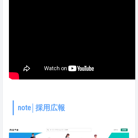
ドル世代の転職支援を担当する星野玲さん、「エン転
職」制作ディレクターの松宮奈央さんにご協力いただ
きました💕 密着シリーズは全部で16本！その他の動画
も、ぜひご確認ください＾＾
････････････････････････････････････････････････････････
以上になります！ Welcome!エン・ジャパンの動画、見
逃しがあった方はぜひこの機会にチェック＆シェアお
願いします＾＾💕 &nbsp; それでは、次回もお楽しみ
に！🏳‍🌈
note│採用広報