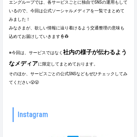
エングループでは、各サービスごとに独自でSNSの運用もして
崎さんのプロフィール 入社：2022年4月（新卒入社）
出身：埼玉県川口市 ＜趣味＞ ＊美味しい居酒屋・ラ
いるので、今回は公式ソーシャルメディアを一覧でまとめて
ンチ巡り…山手線沿線は大体おすすめのお店を言えま
みました！
す ＊フェス…邦ロック大好き ＊服…青と緑の服ばっか
みなさまが、欲しい情報に辿り着けるよう交通整理の意味も
り集める習性アリ フェス以外にも、社内の友人と毎年
スノボに行ったり、かなりアクティブな印象です⛄❄
込めてお届けしていきます👮👷
＜周りが想う「澤崎さん」とは＞ 明るい、おしゃべ
り、意外と色々考えてる…？ ちなみに、学生時代のア
社内の様子が伝わるよう
ルバイトはニトリ。 オーダーカーテンの担当をしてい
※今回は、サービスではなく
たそうですが、決まった「モノ」を販売するだけでな
なメディア
に限定してまとめております。
く、その人やその家庭に合ったものを提案してあげら
れることがやりがいだったそう。 これは、『エン転
そのほか、サービスごとの公式SNSなどもぜひチェックしてみ
職』コンサルティングセールスとしても非常に大切な
てください😤😤
マインドですね＾＾ 当時から、ここが澤崎さんの強み
だなぁと私も感じていました！ テキーラ観覧車（通
称：テキ観）を前に、とびきりの笑顔の澤崎さん＾＾
入社前のおはなし Q：なぜエンの選考に参加したの？
A：ゼミの先輩にエン入社の方がいて、「絶対合うか
Instagram
らインターン行ってみな！」と言ってもらって参加し
たのがきっかけです！ Q：他に受けていた会社と比較
して、どこに惹かれてエンに入社しようと思ったの？
A：2つあります！ひとつは、モノやサービスではなく