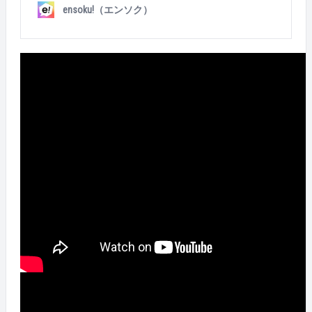
パンとは 画像をクリックでYouTubeトップに飛べるよ
ensoku!（エンソク）
うになっています🌈🙌 エン・ジャパンで働く「人」や
「カルチャー」がよくわかるYouTubeチャンネル。社
内の編集チームが中心となって、隔週水曜日18時に新
作動画を配信しています！ぜひこの機会に、チャンネ
ル登録もお願いします＾＾💕 &nbsp; 大人気企画💛Wha
t's in my bag? エン・ジャパン社員のバッグの中身紹介
をしている「What's in my bag?」。 先日、10月30日に
第2弾が公開されたばかりですが、なんと5日で再生数
は1万回超え…！ 個性が伝わってくる小物や、お仕事の
便利グッズなどたくさんご紹介いただいております！
🌈💛 第1弾の動画も、ぜひこの機会にご視聴ください
＾＾ &nbsp; 👇第1弾はコチラ！！ &nbsp; オフィスツア
ー🏳‍🌈エン・ジャパン本社をご案内！ こちらも、再生
数1万回超え！ 新宿アイランドタワーの本社の様子を
紹介しております💁‍♀️💗 2020年にエン・ジャパンに入
社し、現在は企画マーケティングコースの新卒採用責
任者を務めている武井さんが、MCとしてオフィスを案
内してくれる動画となっています＾＾ &nbsp; １日密
着インタビューシリーズ🎤🦹‍♀️🦹‍♂️ こちらは、様々な
職種で活躍する社員のみなさまに1日密着シリーズ！
直近の投稿では、オンライン適性テストの商品企画職
を務める壷内 悠伊さん、「エン エージェント」でミ