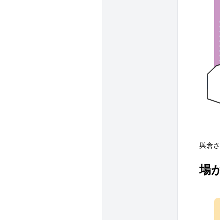
與倉さ
場