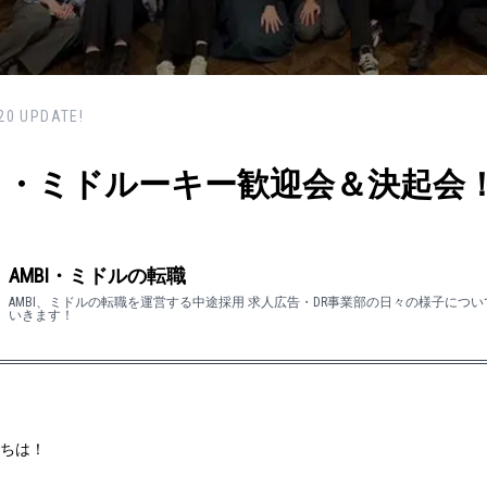
20
UPDATE!
イ・ミドルーキー歓迎会＆決起会
AMBI・ミドルの転職
AMBI、ミドルの転職を運営する中途採用 求人広告・DR事業部の日々の様子につ
いきます！
ちは！