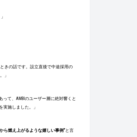
！」
ときの話です。設立直後で中途採用の
。」
あって、AMBIのユーザー層に絶対響くと
を実施しました。」
心から燃え上がるような嬉しい事例”
と言