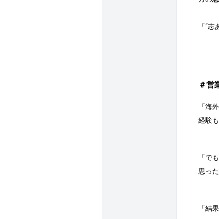
「“志
＃営
「海外
経験も
「でも
思った
「結果