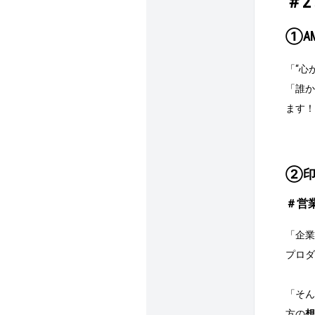
＃
①A
「“心
「誰か
ます！
②印
＃営
「企業
プロダ
「そん
方の
想