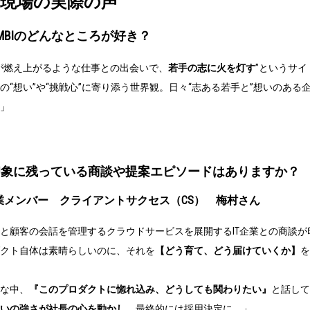
2 現場の実際の声
MBIのどんなところが好き？
が燃え上がるような仕事との出会いで、
若手の志に火を灯す
”というサ
の“想い”や“挑戦心”に寄り添う世界観。日々“志ある若手と”想いのある企
」
象に残っている商談や提案エピソードはありますか？
業メンバー クライアントサクセス（CS） 梅村さん
と顧客の会話を管理するクラウドサービスを展開するIT企業との商談が
クト自体は素晴らしいのに、それを
【どう育て、どう届けていくか】
を
な中、
『このプロダクトに惚れ込み、どうしても関わりたい』
と話して
いの強さが社長の心を動かし
、最終的には採用決定に。」