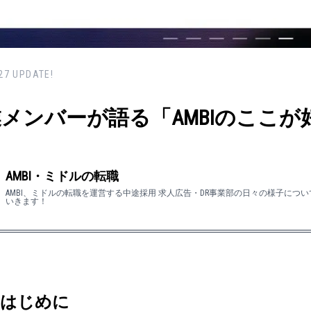
27
UPDATE!
メンバーが語る「AMBIのここが
AMBI・ミドルの転職
AMBI、ミドルの転職を運営する中途採用 求人広告・DR事業部の日々の様子につ
いきます！
 はじめに