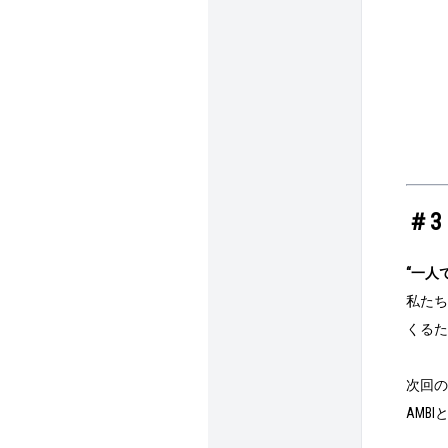
＃3
“一人
私たち
くるた
次回の
AMB