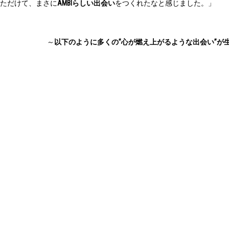
ただけて、まさに
AMBIらしい出会い
をつくれたなと感じました。」
～
以下のように多くの”心が燃え上がるような出会い”が