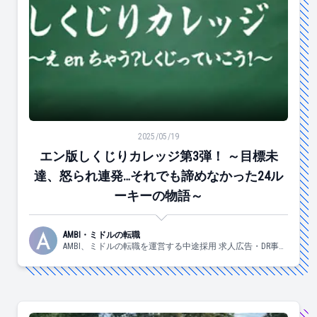
エン版しくじりカレッジ第3弾！ ～目標未達、怒られ連発
2025/05/19
エン版しくじりカレッジ第3弾！ ～目標未
達、怒られ連発…それでも諦めなかった24ル
ーキーの物語～
AMBI・ミドルの転職
AMBI、ミドルの転職を運営する中途採用 求人広告・DR事業
部の日々の様子についてお伝えしていきます！