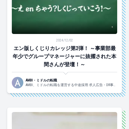
エン版しくじりカレッジ第2弾！ ～事業部最年少でグル
2024/12/02
エン版しくじりカレッジ第2弾！ ～事業部最
年少でグループマネージャーに抜擢された本
間さんが登壇！～
AMBI・ミドルの転職
AMBI、ミドルの転職を運営する中途採用 求人広告・DR事業
部の日々の様子についてお伝えしていきます！