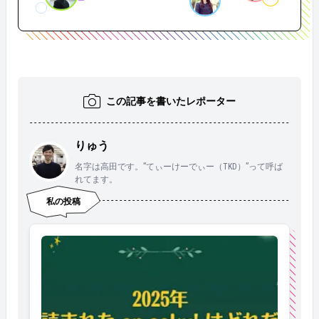
この記事を書いたレポーター
りゅう
名字は高田です。”てぃーけーでぃー（TKD）”って呼ば
れてます。
私の投稿