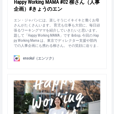
Happy Working MAMA #02 柳さん（人事
アドバイスを受け入れる余裕もありませんでした。 &n
企画）#きょうのエン
bsp; &nbsp; Q：その壁、どうやって乗り越えた？ 部署
異動のチャンスをいただき、仕事も環境も一旦リセッ
ト。自分自身の仕事への向き合い方を見直すよい機会
エン・ジャパンには、楽しそうにイキイキと働くお母
でした。とにかく自分で全部やる、だった仕事のスタ
さんがたくさんいます。 育児も仕事も大切に、毎日頑
イルを見直して、人に任せることを学びました。 何で
張るワーキングママを紹介していきたいと思います。
もすぐ相談できる上司・同僚に恵まれたのも大きかっ
題して「Happy Working MAMA」です &nbsp; 今回の Hap
たですね。今は、すごく仕事が楽しいです。 &nbsp; &
py Working Mama は、東京でディレクター支援や部内
nbsp; Q：働き続けてよかったと思うことは？ 娘にも実
での人事企画にも携わる柳さん。 その笑顔に迫りま
感を持って「働くって楽しいよ」と伝えられることで
す。 &nbsp; &nbsp; ▼ Happy Working MAMA’s profile 年
しょうか。また、娘にとっても、0歳の頃から、家族
齢：34歳 社会人暦：12年目（エン・ジャパン暦12年
ensoku!（エンソク）
以外に信頼できる人（保育園の先生・友達）ができた
目） 家族構成：夫、娘4歳、息子2歳 勤務時間:9:0
ことは、貴重な財産ではないかと思います。 &nbsp; &
0～16:00 ※業務状況によっては16：30ぐらい &nbsp; &
nbsp; Q：オススメの「時短テク」があれば教えて！ 手
nbsp; ▼ How MAMA works… &nbsp; Q：今の仕事は？ &nb
作り料理とか母の味とかは、いったん置いておいて、
sp; 以前は、『エン転職』の取材を担当していたので
夕食は曜日ごとに決めてしまう。（月）週末の作り置
すが、現在は、最近立ち上がった取材担当を支援する
き、（火）週末の作り置き、（水）キッズカフェで外
「アシスタントチーム」のマネジメントに携わってい
食、（木）オリジン弁当、（金）回転寿司…笑 &nbsp;
ます。新しい取り組みなので、採用から受け入れ、育
&nbsp; Q：育児と仕事、楽しく両立する秘訣を一言で
成、仕組みづくり…と幅広く任せてもらってますね。
いうと？ 家族が健康、自分が朗らかでいられたら、後
チームは10名くらいで、全員女性！20代の女性に囲ま
は何でも良い！ &nbsp; &nbsp; 石田さんの紹介はここ
れて仕事をしています。そして、この4月からは新た
まで！ 次の「Happy Working MAMA」はだれかな～？？
な仕事も任されることになりました。これまでの仕事