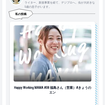
ライター、新規事業を経て、デジプロへ。虫が大好きな
なことで笑わせちゃおう？と考えるのは気分が明るく
5歳の息子がいます。
なるし、毎日子供と大笑いして楽しんでいます。 &nbs
p; &nbsp; 関口さんの紹介はここまで！ 次の「Happy W
私の投稿
orking MAMA」はだれかな～？？ &nbsp; ▼過去の「Hap
py Working MAMA」はこちら！ https://www.en-soku.co
m/life/49705 https://www.en-soku.com/life/51305 https://w
ww.en-soku.com/life/52491 https://www.en-soku.com/life/
53621
Happy Working MAMA #08 福島さん（営業）#きょうの
Happy Working MAMA #08 福島さん（営業）#きょうの
エン