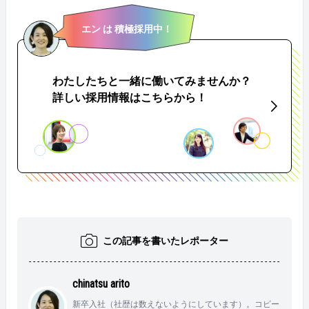
m/life/49705 https://www.en-soku.com/life/51305 https://w
位をつけて対応すること。それから、「週単位」で仕
ww.en-soku.com/life/52491
事を考えるようになったのも大きかったです。子供の
風邪で休んでしまっても、その週でリカバリーするイ
エン は 積極採用中！
メージです。 &nbsp; &nbsp; Q：働き続けてよかったと
思うことは？ プライベートでの経験が、仕事に活きて
きたと感じられることでしょうか。具体的には、私が
わたしたちと一緒に働いてみませんか？
日々サポートしている求職者の方への共感力が高まり
詳しい採用情報はこちらから！
ました。 転職理由をお聞きすると、出産や結婚、育児
や介護などのライフステージの変化によって、働き方
を変えたいとおっしゃる求職者の方が多くて、それが
他人事ではなく、自分事として共感できるという
か…。実感を持って、寄り添えるようになった気がし
ています。 &nbsp; &nbsp; Q：オススメの「時短テク」
があれば教えて！ 一番は、「ネットスーパーの活用」
です。 私は、子供を寝かしつけしながら、ベッドで買
い物をすることが多いですね。「バナナ、いる？」
「明日のご飯は何にしようか？」と話をしながら、ど
んどん商品をカートに入れています（笑） &nbsp; &nb
この記事を書いたレポーター
sp; Q：育児と仕事、楽しく両立する秘訣を一言でいう
と？ どちらも、“楽しいと思える目標”を立てることか
な。 目標といってもそんな大層なものじゃなくて、仕
chinatsu arito
事でもゲーム性を持たせるとか、育児では1日1回子供
を大笑いさせるとか。でも、仕事帰りに、今日はどん
新卒入社（社歴は数えないようにしています）。コピー