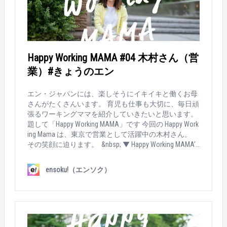
力しあいました。午前は私が出社して、午後は旦那さ
年経験を積んで、1人目の出産のタイミングで人事に
んが休むとか。ほんと、チームプレーです。 &nbsp; &n
異動しました。続けていく中では、悩んだ時期もあり
bsp; &nbsp; &nbsp; Q：働き続けてよかったと思うこと
ますが、その度仕事の楽しさを感じる機会があった
は？ 自分自身も切り替えができること！仕事に思い
り、上司や同僚に助けてもらったり…。エンでの仕事
切り没頭する時間と、子どもとたっぷり過ごす時間。
は好きでしたし、辞める選択肢はなかったですね。今
そのメリハリがあって、より自分の人生が充実してい
振り返ればありがたい環境だったなと思います。 &nbs
Happy Working MAMA #04 木村さん（営
るような気がします。 あと、子どもなりに、"働くこ
p; &nbsp; &nbsp; &nbsp; Q：育児との両立で、つらかっ
業）#きょうのエン
と"について理解しているな、と感じるとき。お友達
た時期は？ 次男が12月に産まれて、翌年4月から復帰
のママにも「何屋さんなの？」と質問していたり…働
したあたり…。両立どうこうよりも、生活がガタガタ
くことが身近にあるみたいです。 &nbsp; &nbsp; &nbsp;
でした。出産から4ヶ月程度での復帰だったので、私
エン・ジャパンには、楽しそうにイキイキと働くお母
Q：オススメの「時短テク」があれば教えて！ 夕飯作
も身体が万全ではなかったんだと思います。 加えて、
さんがたくさんいます。 育児も仕事も大切に、毎日頑
りについては、買い物の日、料理の日と分けていて。
次男の場合は、長男よりも体調を崩すことも多く、毎
張るワーキングママを紹介していきたいと思います。
買い物した日は、前日に作ったものを食べて。料理を
週のように保育園からは「熱が出ているのでお迎えお
題して「Happy Working MAMA」です 今回の Happy Work
作る日は、買い物をしない。これで、だいぶ時間カッ
願いします」と呼び出しがきていました。 &nbsp; &nbs
ing Mama は、東京で営業として活躍中の木村さん。
トできますね。それから、2人目の保育園がスタート
p; &nbsp; &nbsp; Q：その壁、どうやって乗り越えた？
その笑顔に迫ります。 &nbsp; ▼ Happy Working MAMA’s
して、念願の「乾燥機付き洗濯機」を買いました。 &n
一人では無理だ…と、両親に頼りまくりました（笑）
profile 年齢：35歳 社会人暦：13年目（エンジャパ
bsp; &nbsp; Q：育児と仕事、楽しく両立する秘訣を一
実家の両親はもちろん、義理の母にも毎週家に来ても
ン暦：11年目） 家族構成：4人。夫、私、娘6歳、息
ensoku!（エンソク）
言でいうと？ &nbsp; 今を大事に！子どもの成長にあわ
らって、掃除・洗濯・夕飯作りと、作り置きまでお願
子3歳。 勤務時間:9:00～16:30 ▼ How MAMA works…
せて、自分も思いっきり楽しむ。 &nbsp; &nbsp; &nbsp;
いしてました。 夫の仕事がリモート勤務OKになっての
&nbsp; Q：今の仕事は？ 年収500万円以上のハイクラ
柳さんの紹介はここまで！ 次の「Happy Working MAM
も大きかったですね。少しずつ、家のことを手伝って
ス求人を扱う、転職サイト『ミドルの転職』の営業を
A」はだれかな～？ &nbsp; ▼過去の「Happy Working M
もらえるようになり、自分自身も気持ちにゆとりが生
しています。簡単にいうと、人材紹介会社に対して
AMA」はこちら！ https://www.en-soku.com/life/49705 &
まれてきたように思います。 &nbsp; &nbsp; &nbsp; &nb
『ミドルの転職』をより良くご利用頂くために、利用
nbsp;
sp; Q：働き続けてよかったと思うことは？ 今の採用
方法などを提案する仕事ですね。 &nbsp; &nbsp; Q：