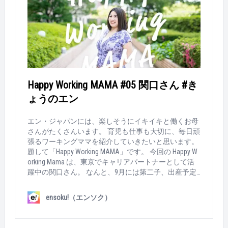
の仕事を経験できたこと。これまで以上に、自分の経
出産後も、働き続ける選択をしたのはなぜ？ 仕事を
験を通じて「働く女性」を支援したいと思っていま
辞めて、完全に家に入ることは“危険だ”と思っていま
す。こんな風に未来のキャリアについて、イメージが
した、笑。今の時代、何があるか分からない。夫婦ど
膨らんでいるのも続けてきたからかな、と思います
ちらともで、稼いでおくことはとても大事だと思って
ね。 &nbsp; &nbsp; &nbsp; &nbsp; Q：オススメの「時短
いましたね。 あとは、○○ちゃんのお母さん、だけに
テク」があれば教えて！ こどもの力を借りてます。
なってしまうのは少し寂しかった。会社での顔も持っ
長男は朝食担当、次男は夕飯のお手伝いが趣味になり
ておきたかったというのもあります。 &nbsp; &nbsp;
つつあって、3男はハンディクリーナーを振り回しな
Q：育児との両立で、つらかった時期は？ 1人目の産
Happy Working MAMA #05 関口さん #き
がら、ルンルン掃除しています。 こどもの使いやすい
休が明けて、復帰した年が一番辛かった。所属してい
ょうのエン
ものを用意するなど、工夫しながら、いろいろお願い
た事業部がちょうど拡大期にあって、営業に期待され
しています。 &nbsp; &nbsp; &nbsp; &nbsp; Q：育児と仕
ていたのは、何よりも新規顧客の開拓。毎日電話をし
事、楽しく両立する秘訣を一言でいうと？ 時には思
て、外出をして…と、とにかく行動量が求められてい
エン・ジャパンには、楽しそうにイキイキと働くお母
いっきり嘆くこと、ですかね。 体は1つで子供は3人、
ましたね。 そんな中、私は、時短勤務な上に、子供
さんがたくさんいます。 育児も仕事も大切に、毎日頑
そして仕事もあるので…正直、歯がゆい思いをするこ
の熱でお休みしなければならない日も出てきてしまっ
張るワーキングママを紹介していきたいと思います。
ともあります。これから先も続く毎日の生活なので、
ていて。周囲に比べても行動量が減ってしまい、思う
題して「Happy Working MAMA」です。 今回の Happy W
無理に我慢せず、思いっきり嘆くことも大事かなと思
ように達成できない時期が続きました。 &nbsp; &nbsp;
orking Mama は、東京でキャリアパートナーとして活
っています。その方が、一度気持ちをリセットでき、
Q：その壁、どうやって乗り越えた？ 社内公募で、異
躍中の関口さん。 なんと、9月には第二子、出産予定
新たな気持ちで前を向けると感じてます。 &nbsp; &nbs
動のチャンスをもらったことが大きな転機となりまし
だそうです！ その笑顔に迫ります。 &nbsp; &nbsp; ▼
p; &nbsp; &nbsp; &nbsp; 古谷さんの紹介はここまで！
た。新規開拓が重要指標だった部署から、既存クライ
Happy Working MAMA’s profile &nbsp; 年齢：33歳 社会人
ensoku!（エンソク）
次の「Happy Working MAMA」はだれかな～？？ &nbsp;
アントの関係性を深めていくことが求められる仕事に
暦：11年目（エン・ジャパン暦／5年目） 家族構成：
▼これまでの「Happy Working MAMA」はこちら！ http
変わりました。 お客さんが抱えている悩みを聞い
夫、娘（2歳）、第二子妊娠中（9月予定） 勤務時間：
s://www.en-soku.com/life/49705 https://www.en-soku.co
て、成果に向けて、いろいろな取り組みをしていく。
9:00～18:00 ※フルタイム勤務 &nbsp; ▼ How MAMA wo