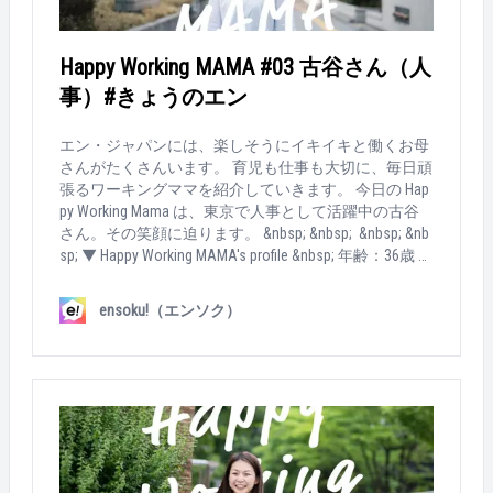
を引き継ぎつつ、事業部内の人事企画も担当していま
す。 &nbsp; &nbsp; &nbsp; &nbsp; Q：出産後も、働き続
ける選択をしたのはなぜ？ &nbsp; もともと"自分で働
Happy Working MAMA #03 古谷さん（人
く"という感覚が強かったです。経済的にも精神的に
事）#きょうのエン
も自立したいと思っていました。 それと、産休に入る
とき、仲間が温かく送り出してもらっていたのも大き
かったですね。エン・ジャパンの仕事が好きで、一緒
エン・ジャパンには、楽しそうにイキイキと働くお母
に働く人も大好き、素直に「戻りたい」と思っていま
さんがたくさんいます。 育児も仕事も大切に、毎日頑
した。 &nbsp; &nbsp; &nbsp; &nbsp; Q：育児との両立
張るワーキングママを紹介していきます。 今日の Hap
で、つらかった時期は？ 今、子供が2人いるのです
py Working Mama は、東京で人事として活躍中の古谷
が、2人目の子を産んで復帰したときがつらかった。
さん。その笑顔に迫ります。 &nbsp; &nbsp; &nbsp; &nb
予期せぬ体調不良の連続で…。1人目の子は全く風邪を
sp; ▼ Happy Working MAMA's profile &nbsp; 年齢：36歳 社
引かない子で、なんと1年間保育園から呼び出しがな
会人暦：15年目 家族構成：夫、長男（9歳）、次男（7
かったんです。だから、そのギャップが大きくて。お
歳）、3男（3歳） 勤務時間：9：30～16：30 &nbsp; &n
ensoku!（エンソク）
客様や仲間にも迷惑をかけてしまうし、落ち込みまし
bsp; ▼ How MAMA works... &nbsp; Q：今の仕事は？ 人
た。 &nbsp; &nbsp; Q：その壁、どうやって乗り越え
事部にて、アシスタント職の採用業務を担当していま
た？ 一緒に働く仲間に相談したり、旦那さんと役割
す。具体的には、面接と入社後のフォロー。面談の多
分担したり…で乗り越えました。 職場の仲間には、こ
くは女性ですね。結婚や出産など、ライフイベントに
こまで対応するので、この先はお願いしてもよいです
よって自身のキャリアについて悩まれているケースが
か？という感じで、業務を切り分けして、全部はでき
多々あるので、納得して決断してもらえることを大事
ないけど半分だけお願いしたりするようにしました。
にしています。 &nbsp; &nbsp; &nbsp; &nbsp; Q：出産後
旦那さんとは、バトンタッチでお休みを取ることで協
も、働き続ける選択をしたのはなぜ？ 私は、営業で3