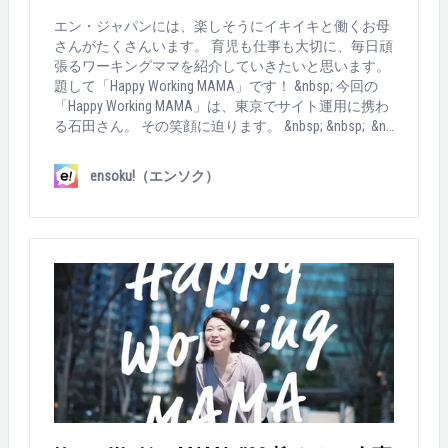
エン・ジャパンには、楽しそうにイキイキと働くお母
さんがたくさんいます。 育児も仕事も大切に、毎日頑
張るワーキングママを紹介していきたいと思います。
題して「Happy Working MAMA」です！ &nbsp; 今回の
「Happy Working MAMA」は、東京でサイト運用に携わ
る石田さん。 その笑顔に迫ります。 &nbsp; &nbsp; &nb
sp; ▼ Happy Working MAMA's profile 年齢 ：35歳
社会人暦：13年目 家族構成：夫、娘（3歳） 勤
ensoku!（エンソク）
務時間：09:00～17:00（延長保育を使いながら18:00ぐ
らいまでいることが多い） &nbsp; &nbsp; ▼ How MAMA
works... &nbsp; Q：今の仕事は？ 『エン転職』のサイト
運用をしています。求人を紹介するメルマガや特集の
企画更新など、サイト運用に関わる全般に携わってい
ます。 &nbsp; &nbsp; Q：出産後も、働き続ける選択を
したのはなぜ？ エン・ジャパンのサービスが好きだか
ら。社内結婚だったので、旦那さんも仕事に理解があ
って、「辞める」という選択肢は頭になかったです。
&nbsp; &nbsp; Q：育児との両立で、つらかった時期
は？ 復帰して1年経った頃ですね。これまでの仕事の
やり方は変えずに進めていたら、パンクしまし
た。。。当たり前だけど時間が足りない。睡眠時間を
削ってカバーしようとしていて。あのときは、周囲の