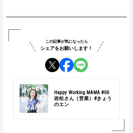
m/life/51305
課題を解決することが、そのまま自分の成果につなが
rks… &nbsp; Q：今の仕事は？ 人材紹介事業部にて、企
っていくことに、楽しさを覚えましたし、やりがいを
業と求職者の両面の対応を行なっています。企業とや
感じるようになったんです。 &nbsp; &nbsp; &nbsp; Q：
り取りをしながら、応募者に対して、書類選考や面
働き続けてよかったと思うことは？ 仕事で成果を出せ
接、内定までをサポート。入社してからも、定着につ
たとき。子育てとはまた違う、達成感を味わうことが
ながるよう定期的なフォローを行なっています。 &nbs
できます。 あとは、金曜日の夜のビールですね、
p; &nbsp; Q：出産後も、働き続ける選択をしたのはな
笑。 子供たちを寝かしつけたあと、一週間おつかれさ
ぜ？ 私が産休に入る以前から、周囲にはお母さんとし
この記事が気になったら
ま、という気持ちで飲むビールは最高です！一週間全
て働き、活躍されている方がたくさんいらっしゃいま
シェアをお願いします！
力で走っているからこそ味わえる美味しさ！ &nbsp; &n
した。その姿をみて、純粋に憧れていたんです。先輩
bsp; &nbsp; Q：オススメの「時短テク」があれば教え
たちの活躍のおかげで、後から結婚・出産を経験する
て！ 機械と旦那と娘を頼る！ 食洗機とルンバを導入
自分も、働き続けられるのだと、とても感謝していま
していて、乾燥付き洗濯機もほしいところですが、洗
す。9月に第二子、出産予定なのですが、来年の4月に
濯は夫の担当なので…笑。 6歳の娘も戦力ですね。洗濯
復帰したいと思っています。 &nbsp; &nbsp; Q：育児と
物をたたんでくれたり、お風呂を洗ってくれたり。お
の両立で、つらかった時期は？ 復帰して半年ほどがき
友達の影響もあって、お手伝いをやりたがるので、で
つかった…。 産休前と同じような働き方ができないこ
きるところから、どんどん任せていってます。女子は
とがストレスでした。以前は、仕事だけに時間を使え
Happy Working MAMA #06
すごいです。 &nbsp; &nbsp; Q：育児と仕事、楽しく両
る生活でしたし、それを思い切り楽しんでいました。
岩松さん（営業）#きょう
立する秘訣を一言でいうと？ 自分のできないことを受
でも、当然ながら復帰後は違う。子供の体調不良で、
のエン
け入れること。そして人に助けてもらうこと！ &nbsp;
急にお休みすることになってしまい、思うように動け
&nbsp; &nbsp; 木村さんの紹介はここまで！ 次の「Hap
ないことも精神的に辛かったですね。 &nbsp; &nbsp;
py Working MAMA」はだれかな～？ &nbsp; ▼過去の「H
Q：その壁、どうやって乗り越えた？ とにかく効率で
appy Working MAMA」はこちら！ https://www.en-soku.co
すね！ 日々のタスクを見直し無駄をなくして、優先順