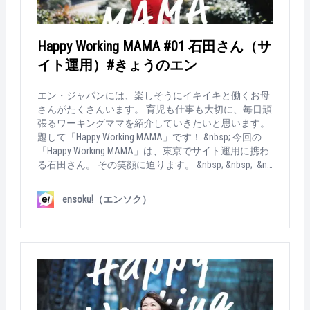
Happy Working MAMA #01 石田さん（サ
イト運用）#きょうのエン
エン・ジャパンには、楽しそうにイキイキと働くお母
さんがたくさんいます。 育児も仕事も大切に、毎日頑
張るワーキングママを紹介していきたいと思います。
題して「Happy Working MAMA」です！ &nbsp; 今回の
「Happy Working MAMA」は、東京でサイト運用に携わ
る石田さん。 その笑顔に迫ります。 &nbsp; &nbsp; &nb
sp; ▼ Happy Working MAMA's profile 年齢 ：35歳
社会人暦：13年目 家族構成：夫、娘（3歳） 勤
ensoku!（エンソク）
務時間：09:00～17:00（延長保育を使いながら18:00ぐ
らいまでいることが多い） &nbsp; &nbsp; ▼ How MAMA
works... &nbsp; Q：今の仕事は？ 『エン転職』のサイト
運用をしています。求人を紹介するメルマガや特集の
企画更新など、サイト運用に関わる全般に携わってい
ます。 &nbsp; &nbsp; Q：出産後も、働き続ける選択を
したのはなぜ？ エン・ジャパンのサービスが好きだか
ら。社内結婚だったので、旦那さんも仕事に理解があ