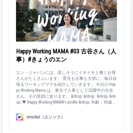
き、（火）週末の作り置き、（水）キッズカフェで外
「アシスタントチーム」のマネジメントに携わってい
食、（木）オリジン弁当、（金）回転寿司…笑 &nbsp;
ます。新しい取り組みなので、採用から受け入れ、育
&nbsp; Q：育児と仕事、楽しく両立する秘訣を一言で
成、仕組みづくり…と幅広く任せてもらってますね。
いうと？ 家族が健康、自分が朗らかでいられたら、後
チームは10名くらいで、全員女性！20代の女性に囲ま
は何でも良い！ &nbsp; &nbsp; 石田さんの紹介はここ
れて仕事をしています。そして、この4月からは新た
まで！ 次の「Happy Working MAMA」はだれかな～？？
な仕事も任されることになりました。これまでの仕事
を引き継ぎつつ、事業部内の人事企画も担当していま
す。 &nbsp; &nbsp; &nbsp; &nbsp; Q：出産後も、働き続
ける選択をしたのはなぜ？ &nbsp; もともと"自分で働
Happy Working MAMA #03 古谷さん（人
く"という感覚が強かったです。経済的にも精神的に
事）#きょうのエン
も自立したいと思っていました。 それと、産休に入る
とき、仲間が温かく送り出してもらっていたのも大き
かったですね。エン・ジャパンの仕事が好きで、一緒
エン・ジャパンには、楽しそうにイキイキと働くお母
に働く人も大好き、素直に「戻りたい」と思っていま
さんがたくさんいます。 育児も仕事も大切に、毎日頑
した。 &nbsp; &nbsp; &nbsp; &nbsp; Q：育児との両立
張るワーキングママを紹介していきます。 今日の Hap
で、つらかった時期は？ 今、子供が2人いるのです
py Working Mama は、東京で人事として活躍中の古谷
が、2人目の子を産んで復帰したときがつらかった。
さん。その笑顔に迫ります。 &nbsp; &nbsp; &nbsp; &nb
予期せぬ体調不良の連続で…。1人目の子は全く風邪を
sp; ▼ Happy Working MAMA's profile &nbsp; 年齢：36歳 社
引かない子で、なんと1年間保育園から呼び出しがな
会人暦：15年目 家族構成：夫、長男（9歳）、次男（7
かったんです。だから、そのギャップが大きくて。お
歳）、3男（3歳） 勤務時間：9：30～16：30 &nbsp; &n
ensoku!（エンソク）
客様や仲間にも迷惑をかけてしまうし、落ち込みまし
bsp; ▼ How MAMA works... &nbsp; Q：今の仕事は？ 人
た。 &nbsp; &nbsp; Q：その壁、どうやって乗り越え
事部にて、アシスタント職の採用業務を担当していま
た？ 一緒に働く仲間に相談したり、旦那さんと役割
す。具体的には、面接と入社後のフォロー。面談の多