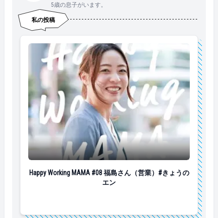
5歳の息子がいます。
新たな気持ちで前を向けると感じてます。 &nbsp; &nbs
p; &nbsp; &nbsp; &nbsp; 古谷さんの紹介はここまで！
私の投稿
次の「Happy Working MAMA」はだれかな～？？ &nbsp;
▼これまでの「Happy Working MAMA」はこちら！ http
s://www.en-soku.com/life/49705 https://www.en-soku.co
m/life/51305
Happy Working MAMA #08 福島さん（営業）#きょうの
Happy Working MAMA #08 福島さん（営業）#きょうの
エン