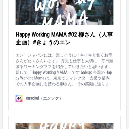
って、「辞める」という選択肢は頭になかったです。
&nbsp; &nbsp; Q：育児との両立で、つらかった時期
は？ 復帰して1年経った頃ですね。これまでの仕事の
やり方は変えずに進めていたら、パンクしまし
た。。。当たり前だけど時間が足りない。睡眠時間を
削ってカバーしようとしていて。あのときは、周囲の
Happy Working MAMA #02 柳さん（人事
アドバイスを受け入れる余裕もありませんでした。 &n
企画）#きょうのエン
bsp; &nbsp; Q：その壁、どうやって乗り越えた？ 部署
異動のチャンスをいただき、仕事も環境も一旦リセッ
ト。自分自身の仕事への向き合い方を見直すよい機会
エン・ジャパンには、楽しそうにイキイキと働くお母
でした。とにかく自分で全部やる、だった仕事のスタ
さんがたくさんいます。 育児も仕事も大切に、毎日頑
イルを見直して、人に任せることを学びました。 何で
張るワーキングママを紹介していきたいと思います。
もすぐ相談できる上司・同僚に恵まれたのも大きかっ
題して「Happy Working MAMA」です &nbsp; 今回の Hap
たですね。今は、すごく仕事が楽しいです。 &nbsp; &
py Working Mama は、東京でディレクター支援や部内
nbsp; Q：働き続けてよかったと思うことは？ 娘にも実
での人事企画にも携わる柳さん。 その笑顔に迫りま
感を持って「働くって楽しいよ」と伝えられることで
す。 &nbsp; &nbsp; ▼ Happy Working MAMA’s profile 年
しょうか。また、娘にとっても、0歳の頃から、家族
齢：34歳 社会人暦：12年目（エン・ジャパン暦12年
ensoku!（エンソク）
以外に信頼できる人（保育園の先生・友達）ができた
目） 家族構成：夫、娘4歳、息子2歳 勤務時間:9:0
ことは、貴重な財産ではないかと思います。 &nbsp; &
0～16:00 ※業務状況によっては16：30ぐらい &nbsp; &
nbsp; Q：オススメの「時短テク」があれば教えて！ 手
nbsp; ▼ How MAMA works… &nbsp; Q：今の仕事は？ &nb
作り料理とか母の味とかは、いったん置いておいて、
sp; 以前は、『エン転職』の取材を担当していたので
夕食は曜日ごとに決めてしまう。（月）週末の作り置
すが、現在は、最近立ち上がった取材担当を支援する