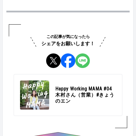
分担したり…で乗り越えました。 職場の仲間には、こ
くは女性ですね。結婚や出産など、ライフイベントに
こまで対応するので、この先はお願いしてもよいです
よって自身のキャリアについて悩まれているケースが
か？という感じで、業務を切り分けして、全部はでき
多々あるので、納得して決断してもらえることを大事
ないけど半分だけお願いしたりするようにしました。
にしています。 &nbsp; &nbsp; &nbsp; &nbsp; Q：出産後
旦那さんとは、バトンタッチでお休みを取ることで協
も、働き続ける選択をしたのはなぜ？ 私は、営業で3
力しあいました。午前は私が出社して、午後は旦那さ
年経験を積んで、1人目の出産のタイミングで人事に
この記事が気になったら
んが休むとか。ほんと、チームプレーです。 &nbsp; &n
異動しました。続けていく中では、悩んだ時期もあり
シェアをお願いします！
bsp; &nbsp; &nbsp; Q：働き続けてよかったと思うこと
ますが、その度仕事の楽しさを感じる機会があった
は？ 自分自身も切り替えができること！仕事に思い
り、上司や同僚に助けてもらったり…。エンでの仕事
切り没頭する時間と、子どもとたっぷり過ごす時間。
は好きでしたし、辞める選択肢はなかったですね。今
そのメリハリがあって、より自分の人生が充実してい
振り返ればありがたい環境だったなと思います。 &nbs
るような気がします。 あと、子どもなりに、"働くこ
p; &nbsp; &nbsp; &nbsp; Q：育児との両立で、つらかっ
と"について理解しているな、と感じるとき。お友達
た時期は？ 次男が12月に産まれて、翌年4月から復帰
のママにも「何屋さんなの？」と質問していたり…働
したあたり…。両立どうこうよりも、生活がガタガタ
Happy Working MAMA #04
くことが身近にあるみたいです。 &nbsp; &nbsp; &nbsp;
でした。出産から4ヶ月程度での復帰だったので、私
木村さん（営業）#きょう
Q：オススメの「時短テク」があれば教えて！ 夕飯作
も身体が万全ではなかったんだと思います。 加えて、
のエン
りについては、買い物の日、料理の日と分けていて。
次男の場合は、長男よりも体調を崩すことも多く、毎
買い物した日は、前日に作ったものを食べて。料理を
週のように保育園からは「熱が出ているのでお迎えお
作る日は、買い物をしない。これで、だいぶ時間カッ
願いします」と呼び出しがきていました。 &nbsp; &nbs
トできますね。それから、2人目の保育園がスタート
p; &nbsp; &nbsp; Q：その壁、どうやって乗り越えた？
して、念願の「乾燥機付き洗濯機」を買いました。 &n
一人では無理だ…と、両親に頼りまくりました（笑）
bsp; &nbsp; Q：育児と仕事、楽しく両立する秘訣を一
実家の両親はもちろん、義理の母にも毎週家に来ても