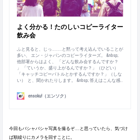
よく分かる！たのしいコピーライター
飲み会
ふと見ると、じっ…………と黙って考え込んでいることが
多い、 エン・ジャパンのコピーライターズ。 &nbsp;
他部署からはよく、 「どんな飲み会するんですか？
」 「ていうか、盛り上がるんですか？」（ひどい）
「キャッチコピーバトルとかするんですか？」（しな
い） と、聞かれたりします。 &nbsp; 答えはこんな感
じだよ！！！ ということで、10月某日に行われた “上
期おつかれさま飲み会” の様子をお届けします。 &nbs
ensoku!（エンソク）
p; －－－－－－－－－－－－－－－－－－－－－－－
－－－－－－－－－ やってきたのは、高知料理がお
いしいと評判のお店。 （マネージャーが選んでくれま
した） &nbsp; &nbsp; 1杯目の「ヱビス飲み比べセッ
ト」を待つ、ホクホク顔のマネージャーとリーダー ヱ
今回もバシャバシャ写真を撮るぞ……と思っていたら、気づけ
ビス飲み比べセット！！（みんなで頼んだら店内の飲
み比べセット用グラスが尽きました） 最初に “かつお
ば順繰りにカメラを回すことに。