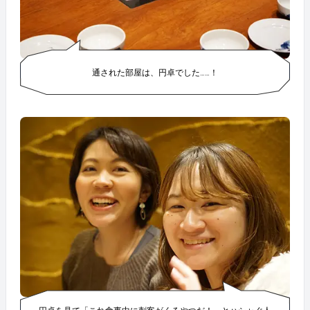
イワイやるうちにとっぷり夜も更けまして、 一歩店を
出ると、誰も目を合わせなくなるのでした。 &nbsp; &n
bsp; －－－－－－－－－－－－－－－－－－－－－－
－－－－－－－－－－ &nbsp; コピーライターの飲み
会、追体験していただけましたでしょうか？ ながーい
乾杯の挨拶も、お酒の注ぎ合いも、芸もサプライズも
通された部屋は、円卓でした……！
ないけれど、 地球3周ぶんくらいグルグルと話題がま
わってゆく、 そんな飲み会でございました。 コピー
ライターの生態が気になる人は、 どうぞ飲みに誘って
みてください。来るかどうかは分かりません。 &nbsp;
&nbsp;