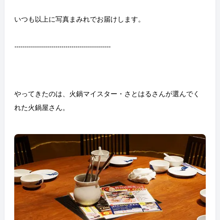
の藁焼き” というラスボス感あるメニューを頼んでし
まう かつおに興味津々、マネージャーと新卒1年目 輝
いつも以上に写真まみれでお届けします。
くまぐろのカルパッチョを前にして、一同興奮をおさ
えきれず……！ お肉も食べたくなったから、牛・豚・
鶏ぜんぶ頼んじゃった おいしすぎて、満面の笑みを超
-------------------------------------------------
えた笑みが爆発！ これ全部マネージャーに奢ってもら
おうぜ、という計画を立てている（かどうかは知らな
い） 「メンズの古着のセーターが可愛い」「自分の子
どもは嫁に似てほしい」「仙台と大宮の共通点」「奈
良時代の政治の中心地」などなど、どんどん話に脈絡
やってきたのは、火鍋マイスター・さとはるさんが選んでく
がなくなってくる ウツボって食べたことない！と盛り
れた火鍋屋さん。
上がって注文 突然「俺、趣味が無いのが悩みで
さ……」とアンニュイな感じになりはじめる人（知らん
がな） 突然 ある映画について語り出した挙句「実
は、めっちゃ気になるけど怖くて見られないんです
よ。誰か観てレポートしてくれませんか？」と無茶を
言う人（知らんがな） どこに座っても質問攻めにされ
る、このグループ唯一の1年目（はにかみ） 並んで座
るとなんだか似ている師弟 ラストオーダーが近くなっ
てもガンガン食べる グラスでもなんでも、そこに文字
があると読んでしまう 解説らしきものを見つけると
「なにこれなにこれ」と読んでしまう ……とまあ、ワ