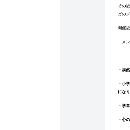
その後
どの
開催後
コメ
・漠
・小学
にな
・学
・心