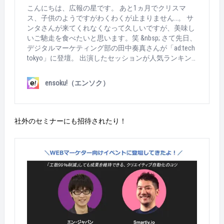
こんにちは、広報の星です。 あと1ヵ月でクリスマ
ス、子供のようですがわくわくが止まりません…。 サ
ンタさんが来てくれなくなって久しいですが、美味し
いご馳走を食べたいと思います。笑 &nbsp; さて先日、
デジタルマーケティング部の田中奏真さんが「ad:tech
tokyo」に登壇。 出演したセッションが人気ランキン
グ1位を獲得しました＼(^o^)／ &nbsp; 「ad:tech tokyo」
とは？？ 今回で開催13回目を誇るアジア最大級のマ
ensoku!（エンソク）
ーケティングの国際カンファレンス。 リアル会場とオ
ンラインのハイブリッド開催で、合計の参加人数は1
万人以上！！ 235人のスピーカーが登場し、62のセッ
ションが実施されました。 &nbsp; 今回ソウマさんは
社外のセミナーにも招待されたり！
名だたる企業のマーケターと共に、スピーカーとして
「Cookieless時代のコミュニケーション～次に来るの
は何か」というセッションに参加。 こちらのセッショ
ンが、人気ランキング1位に選出されました＾＾ http
s://twitter.com/adtechjp/status/1463373471572901891?s=
20 当日の様子も・・・！ ソーシャルディスタンスを
保ちつつ満員の会場！ &nbsp; 一緒に登壇された方々は
こちらの皆さん。エン・ジャパンが錚々たる企業と並
んでいて嬉しい限りですね。 ソウマさんは他にも多く
のイベントに登壇実績がある注目のマーケターなんで