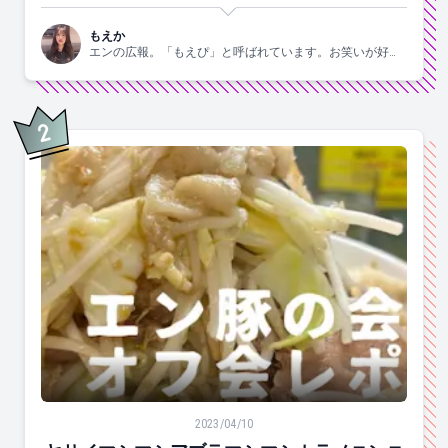
もえか
エンの広報。「もえぴ」と呼ばれています。お笑いが好
き。
2
位
ヤサイマシマシアブラマシマシカラメニンニク。二郎系
2023/04/10