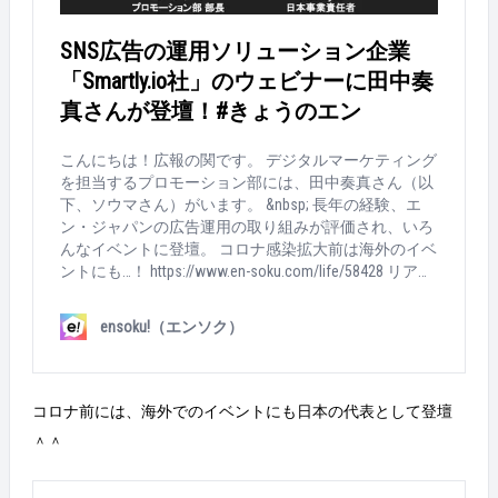
す！ &nbsp; 広告運用の取り組みが評価されてウェビナ
ーに登壇したり。 https://www.en-soku.com/life/73373
SNS広告の運用ソリューション企業
コロナ前は海外のイベントにも招かれたり… https://ww
w.en-soku.com/life/58428 2017年開催の「アドテック東
「Smartly.io社」のウェビナーに田中奏
京」にも！ https://www.en-soku.com/business/25029 &n
真さんが登壇！#きょうのエン
bsp; 社外からも大注目されているエン・ジャパンのデ
ジタルマーケティング。 デジタルマーケティング部の
こんにちは！広報の関です。 デジタルマーケティング
お仕事が気になった方は、ぜひ以下から情報をチェッ
を担当するプロモーション部には、田中奏真さん（以
クしてみてくださいね＾＾ 新卒採用はこちら！ 中途
下、ソウマさん）がいます。 &nbsp; 長年の経験、エ
採用はこちら！
ン・ジャパンの広告運用の取り組みが評価され、いろ
んなイベントに登壇。 コロナ感染拡大前は海外のイベ
ントにも…！ https://www.en-soku.com/life/58428 リアル
でのイベント登壇は難しいですが、オンラインでしっ
かり活動中！ 今週ソウマさんが登壇したイベントの様
ensoku!（エンソク）
子をお届けします＾＾ &nbsp; 登壇したイベントは… SN
S広告の運用ソリューション企業「Smartly.io社」のウ
ェビナー！※ちなみにSmarty.ioはフィンランドに本社
がある世界的トップシェア企業です（すごい！） 一緒
コロナ前には、海外でのイベントにも日本の代表として登壇
に登壇するのはSmartly.io社の事業責任者、坂本さん！
＾＾
海外では主流の『ツールを使ってSNS広告を運用す
る』ことを、日本でも広めるべく奮闘中。 坂本さんと
の出会いは「INSTAGRAM DAY TOKYO 2019」にソウマさ