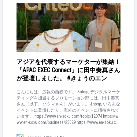
んが登壇した時なんだとか。2019年に日本に上陸した
ばかりのSmartly.ioをこのイベントをきっかけに知るこ
とに。 エンプロモーション部の生産性アップのため、
この後Smartly.ioを導入。 （ちょうど高い品質の広告
を、いかに少数精鋭で生み出せるかを考えていた時だ
ったそうです。） その結果、99%の工数削減につなが
り、今回のウェビナーで事例を紹介することに＾＾ ま
ずは、ソウマさんの自己紹介。プロモーション部では
8つのサービスを担当。 「工数をさげても成果を維持
できるポイント」について、具体的なエンの運用事例
アジアを代表するマーケターが集結！
を交えながら解説。ノウハウだけでなく、クリエイテ
「APAC EXEC Connect」に田中奏真さん
ィブ自動化に必要な「心得」についても。 「ノンコア
が登壇しました。 #きょうのエン
のタスク時間を減らし、挑戦に集中したい」と話され
ていたのが印象的でした。 Q&amp;Aコーナーには、実
際に運用を担当するエンプロモーション部の岡田さ
こんにちは、広報の西春です。 &nbsp; デジタルマーケ
ん、福吉さんも登場！実際に使用してみてどうなのか
ティングを担当するプロモーション部には、田中奏真
など、リアルな質問がたくさん。 &nbsp; 以上、ウェビ
さん（以下、ソウマさん）がいます。 &nbsp; いろんな
ナーの様子をお届けしました！ ちなみに… 今回のイベ
イベントに登壇したり、海外のイベントに招待されて
ントが好評のため、ソウマさん来週水曜日のイベント
います。 https://www.en-soku.com/topic/12074 https://w
にも登壇することに！事例紹介でSmartly.ioの坂本さん
ww.en-soku.com/business/25029 https://www.en-soku.co
と出演します。興味がある方は画像をクリックしてお
m/life/37914 &nbsp; そんなソウマさんが、「Criteo APA
申し込みページへ＾＾ &nbsp;
C EXEC Connect」に日本代表のマーケターとして登壇