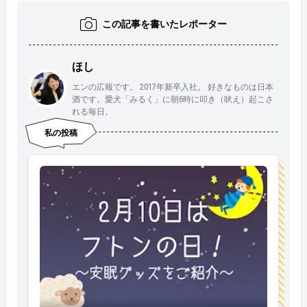
この記事を書いたレポーター
ほし
エンの広報です。 2017年新卒入社。 好きなものは日本
酒です。愛犬「みるく」に朝6時に叩き（吠え）起こさ
れる毎日。
私の投稿