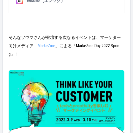
ensoku!（エンソク）
しました！ その様子をレポートします。 &nbsp; Criteo
APAC EXEC Connectとは？ アジア・パシフィック地域
のトップ企業のマーケティングエクゼクティブが招待
されたイベント。 &nbsp; 今回の場所は、タイ古都の
チェンマイにある名門ホテル 敷地が広いので、会場内
をこのバギーで移動します 建物の入り口にも「crite
そんなソウマさんが登壇する次なるイベントは、マーケター
o」の文字が 館内でまずは記念の一枚 いよいよイベン
トが開始 パネルディスカッションにソウマさんが登壇
向けメディア「
MarkeZine
」による「MarkeZine Day 2022 Sprin
日本のマーケティング事例や、エン・ジャパンのアプ
g」！
リ戦略について解説しました 会場からもたくさんの拍
手が &nbsp; ソウマさん、登壇おつかれさまでした！ &
nbsp; エン・ジャパンのサービスがもっと世に広まる
ように、プロモーション部は躍進していきます。 これ
からも、エン・ジャパンのデジタルマーケティングに
ご注目ください！ &nbsp; &nbsp; &nbsp; プロモーション
部の仕事が気になった方は下記よりアクセスくださ
い。 &nbsp; &nbsp; マーケティング戦略立案インターン
シップ『edge』はこちらをクリック！ 新卒採用サイト
はこちらをクリック！ 中途採用サイトはこちらをクリ
ック！