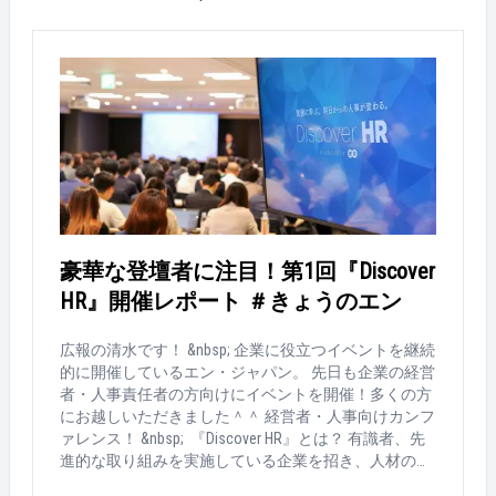
豪華な登壇者に注目！第1回『Discover
HR』開催レポート ＃きょうのエン
広報の清水です！ &nbsp; 企業に役立つイベントを継続
的に開催しているエン・ジャパン。 先日も企業の経営
者・人事責任者の方向けにイベントを開催！多くの方
にお越しいただきました＾＾ 経営者・人事向けカンフ
ァレンス！ &nbsp; 『Discover HR』とは？ 有識者、先
進的な取り組みを実施している企業を招き、人材の
「定着・活躍」に関する最新事例・ノウハウに触れら