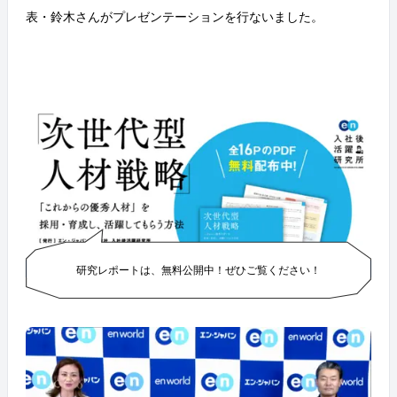
う！） ようこそDiscover HRへ！ たくさんのお客さん
さらに詳しく話を聞こうと、参加者の方が登壇者のも
表・鈴木さんがプレゼンテーションを行ないました。
に会える機会、本当に嬉しくなります。 いよいよスタ
とへ。 一人ひとり、真摯に回答していきます。 登壇
ート！おかげさまで満員御礼です！！！ パナソニック
者の方々は、終始ひっぱりだこでした。 &nbsp; エン・
採用部長 萬田様には、Discover HRのアドバイザリーボ
ジャパンの社員も懇親会に参加。サービスに関する質
ードに就任いただきました。これからの人事は、採用
問などに回答していきます。 &nbsp; 懇親会も、最
上のライバルでありながらも同士。ひとつのチームと
後まで大賑わい！ &nbsp; 最後の挨拶は、コンサルタン
して高めあっていきましょう！と、素敵なメッセージ
トの横田さん！ &nbsp; こうして幕を閉じた、第1回『D
をいただきました。 YouTube Liveでイベントを同時中
iscover HR』。 参加者のみなさまからは、大満足の声
継。遠方などで会場に足を運べなかった方にも、Web
をいただいております＾＾ &nbsp; 今後もエン・ジャパ
で参加いただきました！ 甲南大学 尾形教授からは、
ンはこうしたイベントを通じて、企業の採用だけでな
「中途入社者を活かす組織になるために ー今必要なオ
く、定着・活躍も支援してまいります！！ 最後はパナ
ンボーディング施策」と題し、オンボーディングに関
ソニックのみなさんと！ &nbsp; #Discover HR開催レポ
する研究結果を発表いただきました。 パネルディスカ
ート
ッションでは、オンボーディングの事例紹介として、
株式会社鳥貴族様、株式会社ディーエイチシー様の2
社に登壇いただきました。 生々しい事例に、出席者の
研究レポートは、無料公開中！ぜひご覧ください！
共感の嵐・・・！ ・・・その結果、タイムキーパー担
当によるこのカンペが大活躍。 鈴木さんからは、人材
戦略の優劣が経営の優劣を決めるこの厳しい時代だか
らこそ、人事の役割が非常に重要になってゆくこと。
当社も一緒になってご支援をさせていただきたい、
と、力強いメッセージをいただきました。 第二部の懇
親会が乾杯の発声とともにスタート。 ユーモアに溢れ