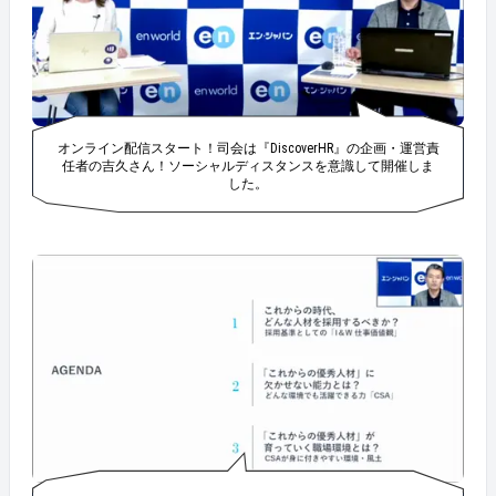
たごあいさつで会場を一つにしてくださいました。 彩
り豊かなケータリングも大好評！ &nbsp; 最後は登壇
いただいた皆さんで。ONE TEAMのポーズ！ &nbsp; 引
き続き、エン・ジャパンはイベントやプロダクトを通
じて、企業の採用のみならず定着と活躍を支援してい
きます！ &nbsp; #Discover HR開催レポート
オンライン配信スタート！司会は『DiscoverHR』の企画・運営責
任者の吉久さん！ソーシャルディスタンスを意識して開催しま
した。