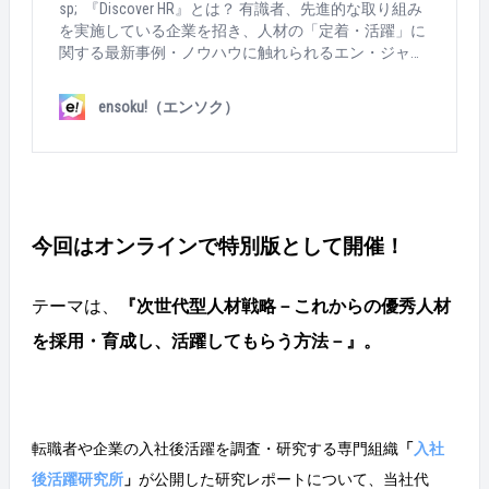
していただく山本教授も交え、すり合わせを続ける登
sp; 『Discover HR』とは？ 有識者、先進的な取り組み
壇者のみなさん。 いよいよ始まります！ 順調な司会
を実施している企業を招き、人材の「定着・活躍」に
ぶり！（先輩・吉久さんとの掛け合いがナイス！） 鈴
関する最新事例・ノウハウに触れられるエン・ジャパ
木さんによる主催者挨拶のあとは・・・ 第一部のセミ
ン主催のカンファレンスです。 事業活動の中でも大き
ナーです！テーマはこちら！ 参加された経営者・採用
なテーマの1つであるHR領域をテーマに、これからの
ensoku!（エンソク）
担当者のみなさんが頭を悩ませる、早期離職につい
時代に求められる考え方やすでに取り組んでいる最新
て。そのメカニズムを紐解きます。 “組織のマネジメ
事例についてご紹介しました。 &nbsp; &nbsp; ▼1回目
ントの問題”における研究の第一人者である山本教
の様子はこちら。 https://www.en-soku.com/life/60047 &
授。具体的な施策も解説。 クイズもある参加型の講
nbsp; 参加者から大好評だったこのイベント、今回は
義！ノウハウたっぷりでした！ さらにその後は・・・
多くの方から関心が高い「オンボーディング」をテー
パネルディスカッション パナソニックの採用責任者で
マに実施しました。 &nbsp; オンボーディングとは？
ある萬田さん自ら、パナソニックの取り組みを解説し
今回はオンラインで特別版として開催！
オン・ボーディングは、新たに採用した社員の「受け
ます！ パナソニックが今までどんな取り組みを実行し
入れ～定着・戦力化」を早期に行なうための施策のこ
てきたか、かなり踏み込んだ内容までお話いただきま
とです。「船や飛行機に乗っている」という意味の
テーマは、
『次世代型人材戦略－これからの優秀人材
した。 パナソニック社とエン・ジャパンが連携して取
「on-board」から派生した言葉です。https://partners.en
り組んでいる事例についても紹介。 質問なども多く寄
-japan.com/qanda/desc_1063（人事のミカタより） &nb
を採用・育成し、活躍してもらう方法－』。
せられ、こちらも学びの多いコンテンツとなりまし
sp; 今回の開場は「渋谷ソラスタコンファレンス」。
た！ 登壇されたみなさん、ありがとうございまし
テーブルセッティングも万全！ 当日はバレンタインと
た！！ &nbsp; そして・・・ &nbsp; 第二部は、懇親
いういこともあり、来場いただいたお客様にチョコレ
会！ 業界のリーディングカンパニー同士が、情報交換
ートギフトをプレゼント。描かれているのは「HR OnB
を行ないます。 同じフロアのパーティー会場に移動。
oard」のキャラクター、オンボちゃん。 会場の外で
転職者や企業の入社後活躍を調査・研究する専門組織
「
入社
美味しそうな料理の数々・・・！ 冒頭の挨拶は、HR
は、笑顔MAXの二人が道案内。（寒い中ありがと
後活躍研究所
」
が公開した研究レポートについて、当社代
OnBoardの営業責任者を務める瀧本さん！ 乾杯後は、