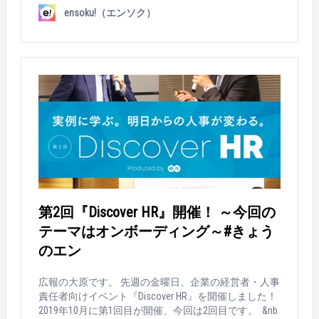
れるエン・ジャパン主催のカンファレンスです。 事
ensoku!（エンソク）
業活動の中でも大きなテーマの1つであるHR領域をテ
ーマに、これからの時代に求められる考え方やすでに
取り組んでいる最新事例についてご紹介しました。 &
nbsp; 記念すべき第一回、業界でも著名なお二人にご
登壇いただきました！ 左から、青山学院大学・山本教
授、パナソニック株式会社 採用部 部長・萬田さん！
そして鈴木さんも登壇！ &nbsp; &nbsp; 第一回となる今
回、どんなイベントとなったのでしょうか・・・？ さ
っそく当日の様子をレポートします！ &nbsp; 会場に到
着！ こちらは、受付までの待合スペース。まるで、ホ
テルのラウンジ・・・！ 受付では、来場者に渡すネー
ムストラップの準備中・・・ 会場はコチラ！サイドに
ディスプレイがあるので、どこに座ってもスライドが
見える！ 会場内では、本日パネルディスカッションを
第2回『Discover HR』開催！ ～今回の
するパナソニックの萬田さんとエンの鈴木さんが事前
テーマはオンボーディング～#きょう
打ち合わせ中。 会場の案内担当です！スタート前から
ステキな笑顔・・・！ 本日、司会を務める大嶽さん。
のエン
事前の確認に余念がありません。 いよいよ開場！ 直
前まで強い雨が降っていたので、参加率が心配でした
広報の大原です。 先週の金曜日、企業の経営者・人事
が・・・ 開場してまもなく、満席！（足もとの悪い
責任者向けイベント『Discover HR』を開催しました！
中、ありがとうございます・・・！！） 本日、講義を
2019年10月に第1回目が開催、今回は2回目です。 &nb