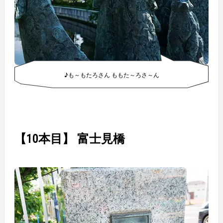
♪も～もたろさん ももた～ろさ～ん
【10本目】 富士見橋