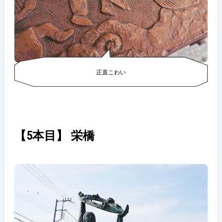
正直こわい
【5本目】 栄橋