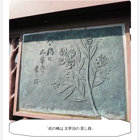
「此の橋は 太宰治の 昔し路」