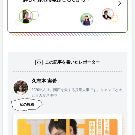
この記事を書いたレポーター
久志本 実希
2020年入社。関西を愛する採用人事です。キャンプと犬
とヨガがスキ🐶
私の投稿