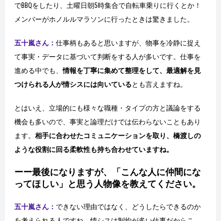
でBBQをしたり、土曜日朝5時集合で自転車乗りに行くとか！
メンバーがホノルルマラソンに行ったときは驚きました。
五十嵐さん：
仕事柄もあると思いますが、物事を冷静に捉え
て事実・データに基づいて判断をする人が多いです。仕事を
進める中でも、
情報を丁寧に集めて整理をして、最適解を見
つけられる人が情シスには向いている
とも言えますね。
とはいえ、立場的にも様々な職種・タイプの方と議論をする
機会も多いので、事実と論理だけでは伝わらないこともあり
ます。
相手に合わせたコミュニケーションを取り、橋渡しの
ような役割に回る柔軟性も持ち合わせていますね。
ーー最後になりますが、「こんな人に仲間にな
ってほしい」と思う人物像を教えてください。
五十嵐さん：
できない理由ではなく、どうしたらできるのか
を考えられる人ですね。情シスは制約が多い仕事だからこ