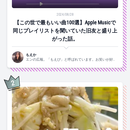
【この世で最もいい曲100選】Apple Musicで同じ
2024/08/28
【この世で最もいい曲100選】Apple Musicで
同じプレイリストを聞いていた旧友と盛り上
がった話。
もえか
エンの広報。「もえぴ」と呼ばれています。お笑いが好
き。
2
位