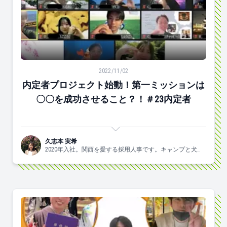
内定者プロジェクト始動！第一ミッションは〇〇を成功さ
2022/11/02
内定者プロジェクト始動！第一ミッションは
〇〇を成功させること？！＃23内定者
久志本 実希
2020年入社。関西を愛する採用人事です。キャンプと犬と
ヨガがスキ🐶