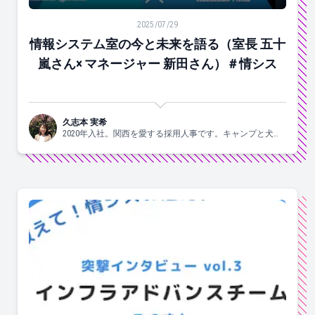
情報システム室の今と未来を語る（室長 五十嵐さん× マ
2025/07/29
情報システム室の今と未来を語る（室長 五十
嵐さん× マネージャー 新田さん）＃情シス
久志本 実希
2020年入社。関西を愛する採用人事です。キャンプと犬と
ヨガがスキ🐶