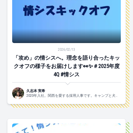
「攻め」の情シスへ。理念を語り合ったキックオフの様子をお
2026/02/13
「攻め」の情シスへ。理念を語り合ったキッ
クオフの様子をお届けします👀✨＃2025年度
4Q #情シス
久志本 実希
2020年入社。関西を愛する採用人事です。キャンプと犬と
ヨガがスキ🐶