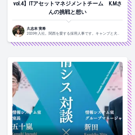
vol.4】ITアセットマネジメントチーム K.Mさ
んの挑戦と想い
久志本 実希
2020年入社。関西を愛する採用人事です。キャンプと犬と
ヨガがスキ🐶