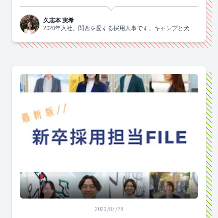
久志本 実希
2020年入社。関西を愛する採用人事です。キャンプと犬と
ヨガがスキ🐶
【25卒最新版 新卒採用面接官を公開！】就活生の皆さ
2023/07/28