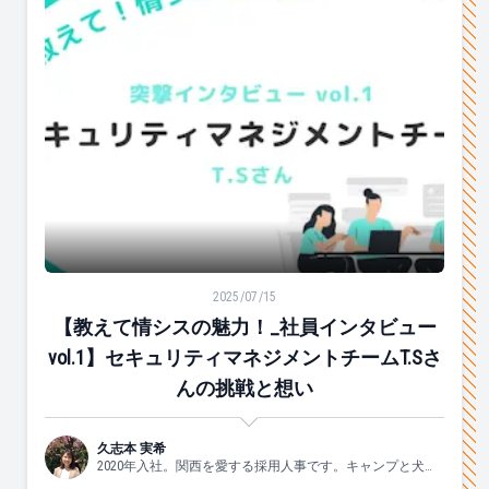
【教えて情シスの魅力！_社員インタビューvol.1】セキ
2025/07/15
【教えて情シスの魅力！_社員インタビュー
vol.1】セキュリティマネジメントチームT.Sさ
んの挑戦と想い
久志本 実希
2020年入社。関西を愛する採用人事です。キャンプと犬と
ヨガがスキ🐶