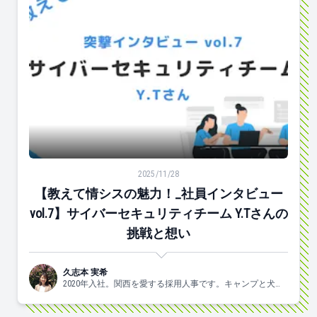
【教えて情シスの魅力！_社員インタビューvol.7】サイバ
2025/11/28
【教えて情シスの魅力！_社員インタビュー
vol.7】サイバーセキュリティチーム Y.Tさんの
挑戦と想い
久志本 実希
2020年入社。関西を愛する採用人事です。キャンプと犬と
ヨガがスキ🐶