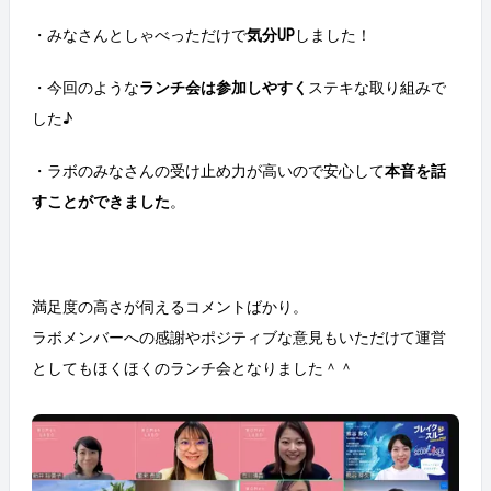
・みなさんとしゃべっただけで
気分UP
しました！
・今回のような
ランチ会は参加しやすく
ステキな取り組みで
した♪
・ラボのみなさんの受け止め力が高いので安心して
本音を話
すことができました
。
満足度の高さが伺えるコメントばかり。
ラボメンバーへの感謝やポジティブな意見もいただけて運営
としてもほくほくのランチ会となりました＾＾