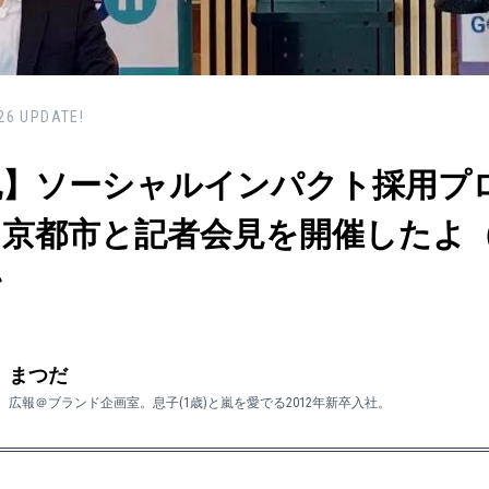
26
UPDATE!
祝】ソーシャルインパクト採用プ
！京都市と記者会見を開催したよ（
ン
まつだ
広報＠ブランド企画室。息子(1歳)と嵐を愛でる2012年新卒入社。