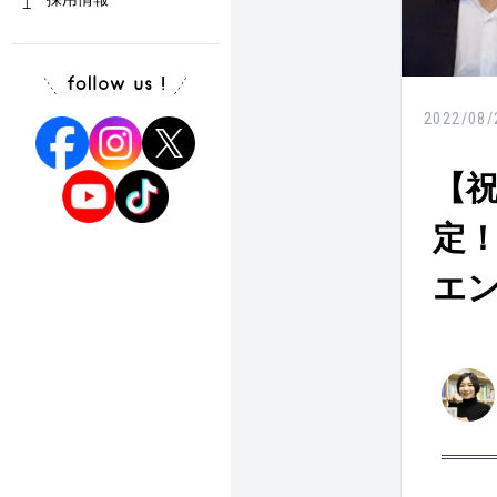
2022/08/
【
定
エ