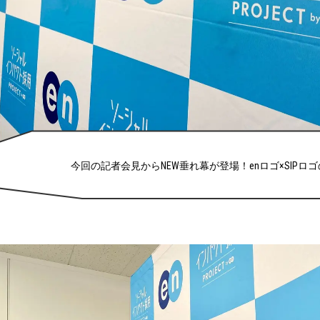
今回の記者会見からNEW垂れ幕が登場！enロゴ×SIPロ