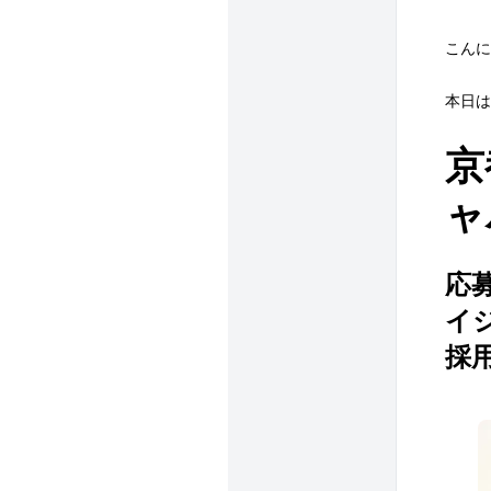
こんに
本日は
京
ャ
応
イ
採