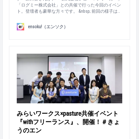
人目は、フリーランス協会の代表理事・平田さん！
「ログミー株式会社」との共催で行った今回のイベン
「企業におけるフリーランス登用のメリット」につい
ト。登壇者も豪華な方々です。 &nbsp; 前回の様子はこ
て解説いただきます。 フリーランス協会とは、「フリ
ちらから！ https://www.en-soku.com/life/48743 それで
ーランスによる、フリーランスのための支援団体」。
は、当日の様子をご覧ください！ ＝＝＝＝＝＝＝＝＝
ensoku!（エンソク）
フリーランスの登用におけるトレンドや基本的な知識
＝＝＝＝＝＝＝＝＝ &nbsp; 当日は、渋谷の「hoops lin
について、フリーランス登用を検討する企業担当者向
k tokyo」にてイベントが開催されました。 &nbsp; 中は
けに分かりやすく解説いただきました。 &nbsp; そし
壁がレンガ風のお洒落なスペース 受付では笑顔でお迎
て、二人目は・・・こちらの方！ これまで300名近く
え！ イベント時にはこちらのTシャツで！ 最終確認も
のフリーランスと仕事をしてきた経験をもつ、株式会
念入りに行います 続々と参加者も集まり、満席に！！
社イースマイリー代表の矢澤さん！ 今回は、モデレー
&nbsp; 今回集まったのは、 「外部人材を効果的に活用
ター・高澤とパネルディスカッション形式で進行。 矢
したい」 「フリーランスや副業人材のマネジメントに
澤さんの実例をまじえながら、フリーランスの上手な
困っている」 「副業社員やフリーランスとのチームワ
登用のコツを紹介していきます。 みなさん、真剣に耳
ークを向上させたい」 などのお悩みを持つ、経営者の
を傾けていらっしゃいました。 開催後の交流会でも、
方や採用担当者、新規事業の責任者の方など。 開始前
登壇者はじめ、pasture運営メンバーへ多くの質問が寄
から、お隣の方との話が盛り上がります！ &nbsp; そし
せられました。 &nbsp; 多くの方に参加いただき、第一
て、いよいよイベントスタートです。 &nbsp; 最初は、
回の『フリーランスマネジメントMeetup』は大成
pastureチームの高澤から今回の開催趣旨と、登壇者の
功！！ （ご参加いただいたみなさま、ありがとうござ
方のご紹介。 &nbsp; 今回も「pasture」のディレクター
みらいワークス×pasture共催イベント
いました！） &nbsp; お疲れ様でした！ &nbsp; 今後も
高澤がモデレーターを努めます &nbsp; 今回も、前回同
こうしたフリーランスを登用したい企業向けのイベン
『withフリーランス』、開催！＃きょ
様に豪華なゲストが登壇！ &nbsp; 1人目は、ベルフェ
トは開催予定！ 次回開催もお楽しみに＾＾ &nbsp; 登
イス株式会社の人事・広報リーダー 西島悠蔵さん。
うのエン
壇いただいた矢澤さんにも、特製Tシャツをプレゼン
なんと、ファーストキャリアはパイロット！ 現在は、
トしました＾＾