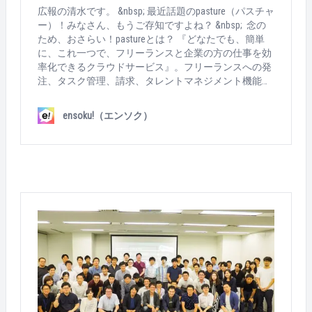
人事として採用の一部をアウトソースしながら、個人
広報の清水です。 &nbsp; 最近話題のpasture（パスチャ
事業主としても外部人材を広く活用されております &n
ー）！みなさん、もうご存知ですよね？ &nbsp; 念の
bsp; 副業社員や、フリーランスの方との「最高のチー
ため、おさらい！pastureとは？ 『どなたでも、簡単
ムの作り方！」というテーマでお話いただきました。
に、これ一つで、フリーランスと企業の方の仕事を効
&nbsp; 2人目は、デジタルハリウッド株式会社 執行役
率化できるクラウドサービス』。フリーランスへの発
員の齊藤知也さん。 &nbsp; 前職の新規事業部門から、
注、タスク管理、請求、タレントマネジメント機能を
グラフィックデザイナーそして現職の学校提携事業、
ワンストップで提供可能。まさに、フリーランスで働
と幅広いキャリアをお持ちです。 &nbsp; 現在は、クリ
く方と、フリーランスを登用する企業の頼れる味方で
ensoku!（エンソク）
エイターの新しい働きを提案するキャリアサポート事
す！ &nbsp; サービスの提供だけではありません。 フ
業も展開されております。 &nbsp; 実際に、デジタルハ
リーランス人材、もしくはフリーランス人材を活用す
リウッド大学から出て、働いている方々の実例を下
る企業へ役立つ情報を発信しているpasture。 &nbsp; 今
に、多様な働き方の支援をどのようにしていくのかを
回は、フリーランスのプロ人材のビジネスマッチング
学べる時間でした！ &nbsp; 最後に、3人目は、株式会
を手掛けるみらいワークスさんとイベントを共催しま
社HARES 代表取締役社長であり、複業研究家の肩書き
した！ &nbsp; 当日の模様をレポートします！ &nbsp;
も持つ、西村創一朗さん &nbsp; 副業解禁の流れや、そ
会場はエン・ジャパン本社！ 開場前。みなさん会場の
の裏にある様々な制約。これから向かうべき方向を大
準備中・・・。 受付はセールスの藪田さん！今回のイ
きな視野で語って頂きました。 &nbsp; 前職在籍時に、
ベントも参加者が多いので、スムーズな案内のために
今の会社を設立。パラレルキャリアの実践者としての
事前チェック中・・・。 新卒入社の矢部さん！イベン
言葉には重みがあります &nbsp; &nbsp; 以上、3名の登
ト準備も慣れたものです。 Mr.pasture！本日進行を務
壇者のみなさんが、時間めいいっぱいお話いただきま
める高澤さん。緊張を全く感じさせない余裕の表
した！ お一人十数分の短い時間なので、もちろん語り
情・・・！ ドリンクの準備も完了！ &nbsp; いよいよ
つくせず･･･ &nbsp; 終わった後の交流会は、大変盛り
イベントスタートです！ &nbsp; 今回も多くの方にご参
上がっておりました。 &nbsp; pastureメンバーも会場内