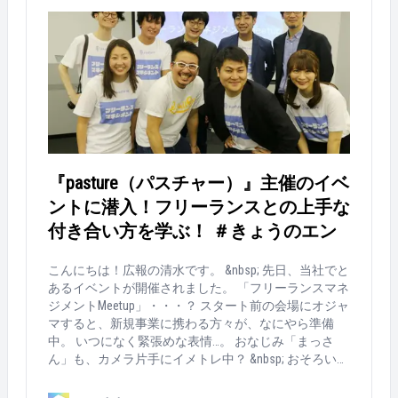
『pasture（パスチャー）』主催のイベ
ントに潜入！フリーランスとの上手な
付き合い方を学ぶ！ ＃きょうのエン
こんにちは！広報の清水です。 &nbsp; 先日、当社でと
あるイベントが開催されました。 「フリーランスマネ
ジメントMeetup」・・・？ スタート前の会場にオジャ
マすると、新規事業に携わる方々が、なにやら準備
中。 いつになく緊張めな表情…。 おなじみ「まっさ
ん」も、カメラ片手にイメトレ中？ &nbsp; おそろいの
Tシャツも気になる！ 今回、開催されたイベントと
は・・・こちら！ &nbsp; &nbsp; 当社の新サービス『p