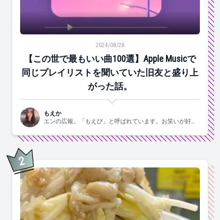
【この世で最もいい曲100選】Apple Musicで同じ
2024/08/28
【この世で最もいい曲100選】Apple Musicで
同じプレイリストを聞いていた旧友と盛り上
がった話。
もえか
エンの広報。「もえぴ」と呼ばれています。お笑いが好
き。
2
位