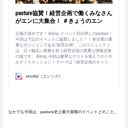
加いただきました！ まずはpasture・高澤さんが登場！
でアテンドしながら、交流します！ 多くの方が、閉会
イベントの目的、そしてpastureについても紹介しま
の時間ぎりぎりまでお話されていました！ &nbsp; &nbs
pasture協賛！経営企画で働くみなさん
す。 続いて、今回のゲストスピーカー！みらいワーク
p; たくさんの参加者の方に来ていただいた本イベント
ス社代表の岡本さんが登壇！ フリーランス人材の活用
がエンに大集合！ ＃きょうのエン
もこちらで終了！ 次回はどんなイベントになるのでし
において企業が抱える悩みや不安。それらに具体的な
ょうか？ &nbsp; 気になる方は、下記の「pasture」公式
アドバイスを示していただきました。 高澤さんとのパ
広報の清水です！ &nbsp; イベント目白押しのpasture！
のfacebookページにて最新情報をチェック！ https://w
ネルディスカッションも実施！ 会場からの質問にも丁
今回は下記のイベントに協賛しました＾＾ 各企業の重
ww.facebook.com/pasture.en/ &nbsp; &nbsp; それで
寧に回答いただきました。 イベント後の懇親会も盛
要なポジションである“経営企画”。このコミュニティ
は！！ &nbsp;
況！今回のイベントも大成功ですね！ &nbsp; &nbsp; フ
は、日々幅広い業務を担う経営企画の貴重な情報交換
リーランス人材の活用は、人材不足に苦しむ企業の、
の場です。 &nbsp; 今回は豪華なゲストを迎えてのパネ
希望の光となるはず。 フリーランスマネジメントツー
ルディスカッション！ テーマは『経営企画のキャリア
ル『pasture』はもちろん、こうしたイベントを通じ
論』です。 &nbsp; 当社の経営企画のメンバーやpasture
て、これからも悩める企業をサポートしていきます！
のメンバーもお手伝い！ ゲストであるパネラーもさる
ensoku!（エンソク）
岡本さん、ありがとうございました！ &nbsp; 最新イベ
ことながら、参加者も満員の予定！準備に余念があり
ント情報は「pasture」公式のfacebookページでチェッ
ません。 もちろん、しっかりpastureも提案しますよ！
ク！ https://www.facebook.com/pasture.en/ &nbsp; 過去
とはいえ、今日は金曜日＾＾お酒やドリンク片手に、
のpastureのイベントレポートはこちら！ https://www.e
リラックスして参加いただきます。 開場すぐ、続々と
n-soku.com/life/48743 https://www.en-soku.com/life/5443
参加者の方々がいらっしゃいました！経営企画の方々
1
が約80人集合！壮観です・・・！ 司会を務めたのは、
なかでも今回は、pasture史上最大規模のイベントとのこと。
株式会社ベーシックで経営企画を務める福田さん！ い
よいよパネルディスカッションが始まります！ なかな
か一言では言い表せない“経営企画”のお仕事。今後の