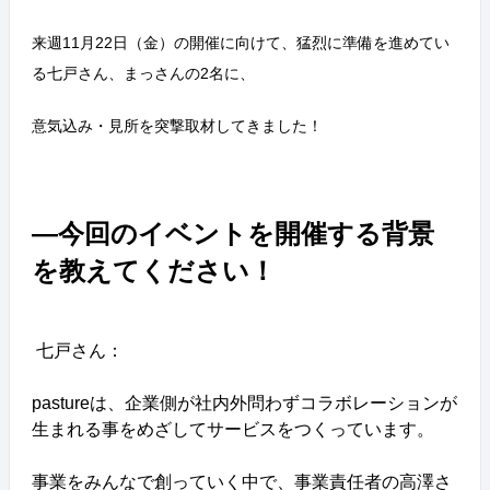
キャリアに悩む方も多いハズ。 自身のいままでのキャ
リアの棚卸しもしながら・・・ 経営企画職として多く
来週11月22日（金）の開催に向けて、猛烈に準備を進めてい
の経験をしてきた方々をゲストとしてお呼びし、自身
る七戸さん、まっさんの2名に、
の体験談を話していただきました！ 前半のパネルディ
スカッションに続き、講演も実施！内容盛りだくさん
のイベント！ 登壇終了後は、みなさん移動を開
意気込み・見所を突撃取材してきました！
始・・・。 お待ちかね！情報交換を兼ねた交流会で
す！ ステキな料理が並びます。 社外の経営企画の方
と交流できる機会は稀。お話は絶えませんでした。 &n
bsp; &nbsp; 今回のイベントも大成功だったようです
―今回のイベントを開催する背景
ね！ &nbsp; エンでは、こうしたイベントがよく開催さ
れています。 このような形で多くの方のご縁を結ぶお
を教えてください！
手伝いができて、私たちも嬉しいです＾＾ &nbsp; 最後
はみんなで集合写真！
七戸さん：
pastureは、企業側が社内外問わずコラボレーションが
生まれる事をめざしてサービスをつくっています。
事業をみんなで創っていく中で、事業責任者の高澤さ