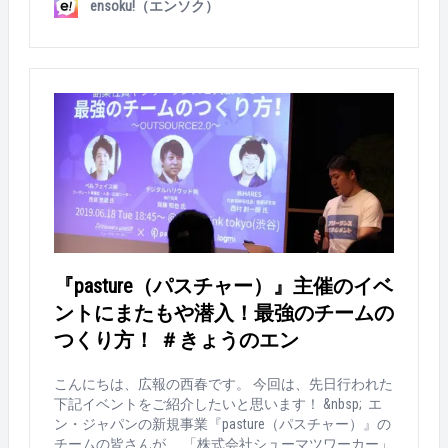
ensoku!（エンソク）
asture（パスチャー）』主催の初開催イベントです！
pastureとは？ 『どなたでも、簡単に、これ一つで、フ
リーランスと企業の方の仕事を効率化できるクラウド
サービス』。フリーランスへの発注、タスク管理、請
求、タレントマネジメント機能をワンストップで提供
可能。まさに、フリーランスで働く方と、フリーラン
スを登用する企業の頼れる味方です！ &nbsp; ▼pastur
eについては、こちらの記事もチェック！ https://www.
en-soku.com/life/34431 &nbsp; 人材不足が深刻化する昨
今、フリーランスは企業の成長において欠かせない存
在となってきています。そこで、これからフリーラン
スの登用を考えている企業様、またはすでにフリーラ
ンスとお付き合いのある企業様向けに、ノウハウたっ
ぷりのセミナーを開催！ &nbsp; リラックスして参加し
『pasture（パスチャー）』主催のイベ
ていただけるように、お飲み物（アルコールも！）や
ントにまたもや潜入！最強のチームの
お菓子も準備！ BGMは「まっさん」セレクト！おしゃ
れでテックなポップナンバー。 気合をいれるため、お
つくり方！ ＃きょうのエン
そろいのTシャツも作ったそうです！（私もほしい
ぞ！） いよいよ始まります！ モデレーターを務めた
こんにちは、広報の西春です。 今回は、先日行われた
のは、「pasture」のディレクター高澤。まずは参加者
下記イベントをご紹介したいと思います！ &nbsp; エ
へのお礼のご挨拶。 &nbsp; そしていよいよ本編開始！
ン・ジャパンの新規事業『pasture（パスチャー）』の
今回は、豪華なゲストスピーカー2人が登壇！ &nbsp; 1
チームの皆さんが、 「株式会社シューマツワーカー」