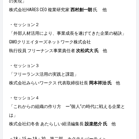
の実現」
株式会社HARES CEO 複業研究家
西村創一朗
氏 他
・セッション２
「外部人材活用により、事業成長を遂げてきた企業の秘訣」
GMOクリエイターズネットワーク株式会社
執行役員 フリーナンス事業責任者
次松武大
氏
他
・セッション３
「フリーランス活用の実践と課題」
株式会社みらいワークス 代表取締役社長
岡本祥治
氏
他
・セッション４
「これからの組織の作り方 ー“個人”の時代に戦える企業と
は」
株式会社幻冬舎 あたらしい経済編集長
設楽悠介
氏
他
＜18：15 〜 19：30 第二部 カクテルパーティ＞