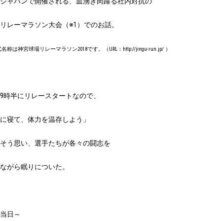
ジャパンで開催される、血湧き肉躍る社内対抗の
リレーマラソン大会（※
1
）でのお話。
式名称は神宮球場リレーマラソン
2018
です。（
URL
：
http://jingu-run.jp/
）
9
時半にリレースタートなので、
に寝て、体力を温存しよう」
そう思い、選手たちが各々の闘志を
ながら眠りについた。
当日～