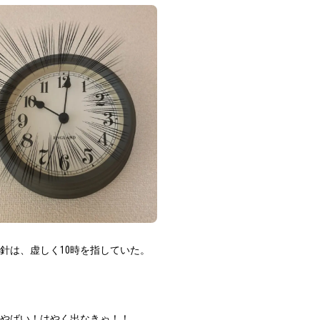
針は、虚しく
10
時を指していた。
やばい！はやく出なきゃ！！