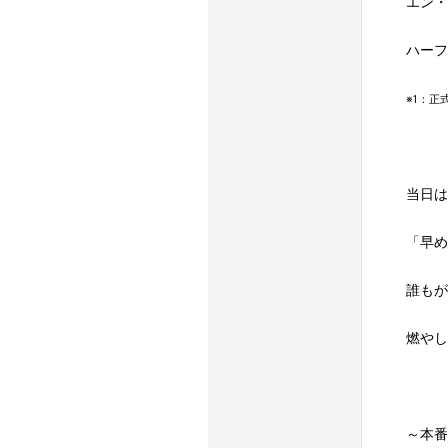
エン・
ハーフ
※
1
：正
当日は
「早め
誰もが
燃やし
～本番