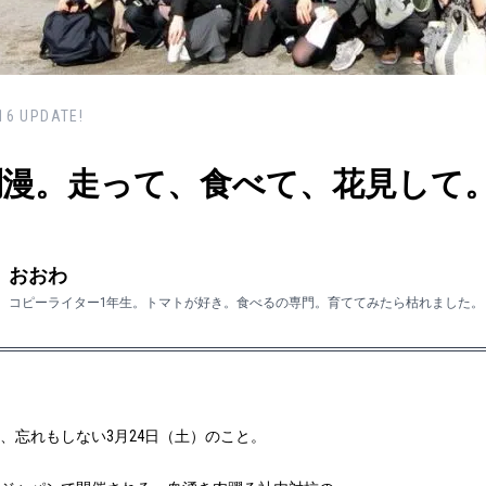
16
UPDATE!
爛漫。走って、食べて、花見して
おおわ
コピーライター1年生。トマトが好き。食べるの専門。育ててみたら枯れました。
、忘れもしない
3
月
24
日（土）のこと。