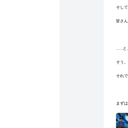
そして
皆さん
………
と
そう。
それで
まずは