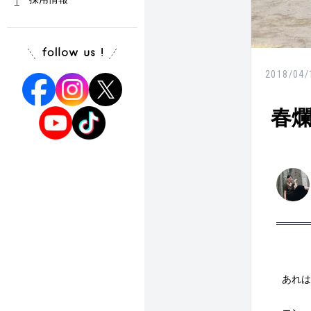
2018/04/
春
あれは