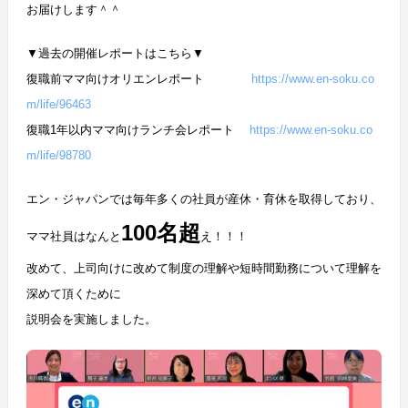
お届けします＾＾
▼過去の開催レポートはこちら▼
復職前ママ向けオリエンレポート
https://www.en-soku.co
m/life/96463
復職1年以内ママ向けランチ会レポート
https://www.en-soku.co
m/life/98780
エン・ジャパンでは毎年多くの社員が産休・育休を取得しており、
100名超
ママ社員はなんと
え！！！
改めて、上司向けに改めて制度の理解や短時間勤務について理解を
深めて頂くために
説明会を実施しました。