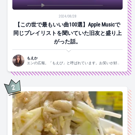
【この世で最もいい曲100選】Apple Musicで同じ
2024/08/28
【この世で最もいい曲100選】Apple Musicで
同じプレイリストを聞いていた旧友と盛り上
がった話。
もえか
エンの広報。「もえぴ」と呼ばれています。お笑いが好
き。
2
位