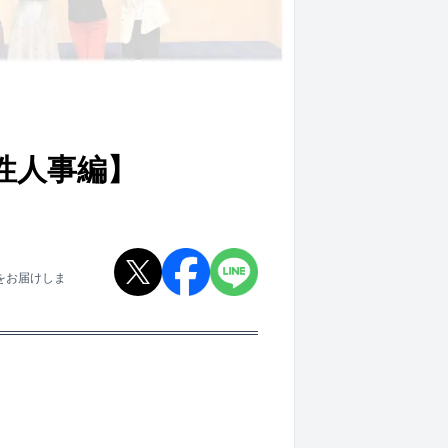
女性人事編】
をお届けしま