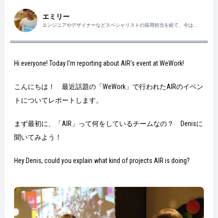
エミリー
エンジニアやデザイナーなどスペシャリストの採用担当を経て、今は
engageのアライアンスプロジェクトを担当しています。動物・大自然・演
歌・ビールがすき。
Hi everyone! Today I'm reporting about AIR's event at WeWork!
こんにちは！ 最近話題の「WeWork」で行われたAIRのイベン
トについてレポートします。
まず最初に、「AIR」って何をしているチームなの？ Denisに
聞いてみよう！
Hey Denis, could you explain what kind of projects AIR is doing?