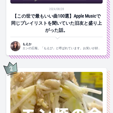
【この世で最もいい曲100選】Apple Musicで同じ
2024/08/28
【この世で最もいい曲100選】Apple Musicで
同じプレイリストを聞いていた旧友と盛り上
がった話。
もえか
エンの広報。「もえぴ」と呼ばれています。お笑いが好
き。
2
位