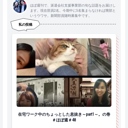
ほぼ週刊で、派遣会社支援事業部の旬な話題をお届けし
ます。現在部員2名。今期中に5名集まらなければ廃部と
いうウワサ。新聞部員随時募集中です。
私の投稿
在宅ワーク中のちょっとした息抜き～part1～。の巻＃
在宅ワーク中のちょっとした息抜き～part1～。の巻
＃ほぼ週＃48