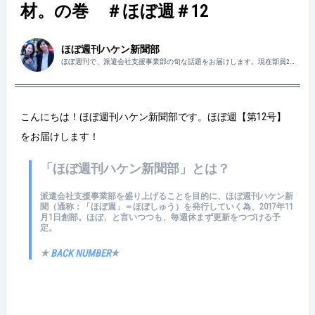
材。の巻 ＃ほぼ週＃12
ほぼ週刊ハケン新聞部
ほぼ週刊で、派遣会社支援事業部の旬な話題をお届けします。現在部員2
名。今期中に5名集まらなければ廃部というウワサ。新聞部員随時募集中
です。
こんにちは！ほぼ週刊ハケン新聞部です。ほぼ週【第12号】
をお届けします！
「ほぼ週刊ハケン新聞部」とは？
派遣会社支援事業部を盛り上げることを目的に、ほぼ週刊ハケン新
聞（通称：「ほぼ週」＝ほぼしゅう）を発行していく為、2017年11
月1日創部。ほぼ、と言いつつも、毎週休まず更新をつづける予
定。
★
BACK NUMBER
★