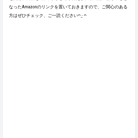
なったAmazonのリンクを置いておきますので、ご関心のある
方はぜひチェック、ご一読くださいᴖ ·̫ ᴖ