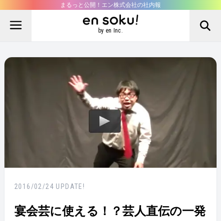
まるっと公開！エン株式会社の社内報
by en Inc.
2016/02/24
UPDATE!
宴会芸に使える！？芸人直伝の一発