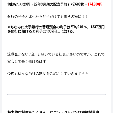
1株あたり23円（29年3月期の配当予想）×7,600株＝
174,800円
銀行の利子と比べたら配当だけでも驚きの額に！！
※ちなみに大手銀行の普通預金の利子は平均0.01％。1337万円
を銀行に預けると利子は1337円…。泣ける。
退職金がない…涙、と嘆いている社員が多いのですが、これで
安心して長く働けるはず！
今後も様々な当社の制度をご紹介していきます＾＾
魅力的な制度もたくさん、なエン・ジャパンは積極採用中！