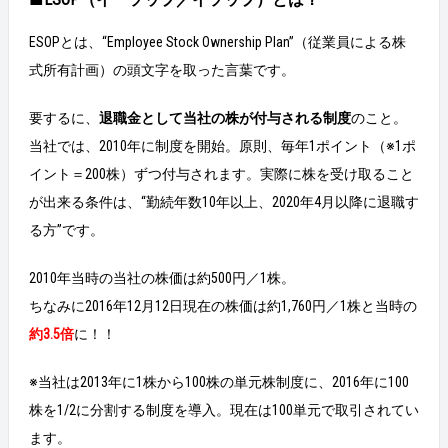
ESOPとは、“Employee Stock Ownership Plan”（従業員による株
式所有計画）の頭文字を取った言葉です。
要するに、
退職金として当社の株が付与される制度
のこと。
当社では、2010年に制度を開始。原則、毎年1ポイント（※1ポ
イント＝200株）ずつ付与されます。実際に株を受け取ること
が出来る条件は、“勤続年数10年以上、2020年4月以降に退職す
る方”です。
2010年当時の当社の株価は約500円／1株。
ちなみに2016年12月12日現在の株価は約1,760円／1株と当時の
約3.5倍
に！！
※当社は2013年に1株から100株の単元株制度に、2016年に100
株を1/2に分割する制度を導入。現在は100単元で取引されてい
ます。