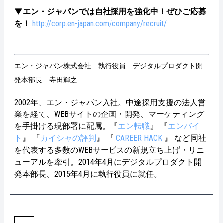
▼エン・ジャパンでは自社採用を強化中！ぜひご応募
を！
http://corp.en-japan.com/company/recruit/
エン・ジャパン株式会社 執行役員 デジタルプロダクト開
発本部長 寺田輝之
2002年、エン・ジャパン入社。中途採用支援の法人営
業を経て、WEBサイトの企画・開発、マーケティング
を手掛ける現部署に配属。『
エン転職
』 『
エンバイ
ト
』 『
カイシャの評判
』 『
CAREER HACK
』 など同社
を代表する多数のWEBサービスの新規立ち上げ・リニ
ューアルを牽引。2014年4月にデジタルプロダクト開
発本部長、2015年4月に執行役員に就任。