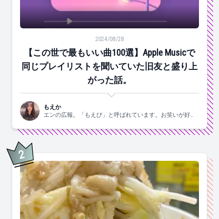
【この世で最もいい曲100選】Apple Musicで同じ
2024/08/28
【この世で最もいい曲100選】Apple Musicで
同じプレイリストを聞いていた旧友と盛り上
がった話。
もえか
エンの広報。「もえぴ」と呼ばれています。お笑いが好
き。
2
位