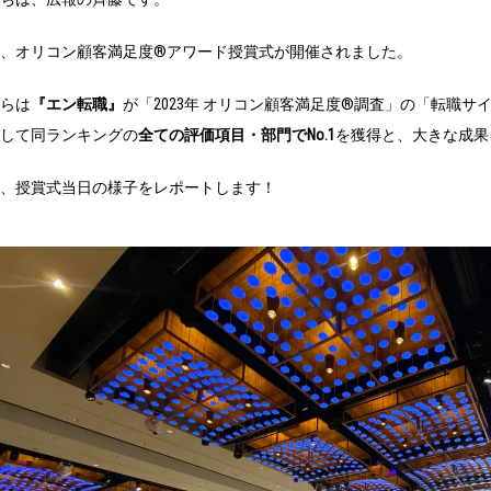
、オリコン顧客満足度®アワード授賞式が開催されました。
らは
『エン転職』
が「2023年 オリコン顧客満足度®調査」の「転職サ
して同ランキングの
全ての評価項目・部門でNo.1
を獲得と、大きな成果
、授賞式当日の様子をレポートします！