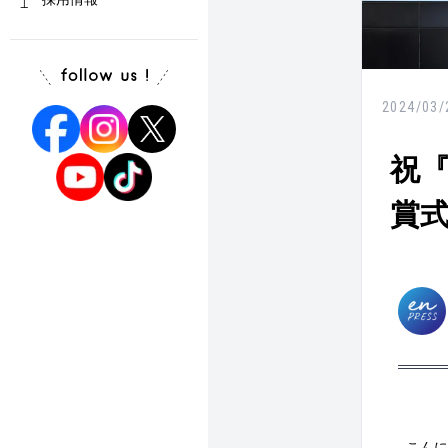
2024/03/
祝『
賞
こんに