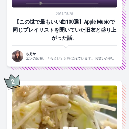
【この世で最もいい曲100選】Apple Musicで同じ
2024/08/28
【この世で最もいい曲100選】Apple Musicで
同じプレイリストを聞いていた旧友と盛り上
がった話。
もえか
エンの広報。「もえぴ」と呼ばれています。お笑いが好
き。
2
位