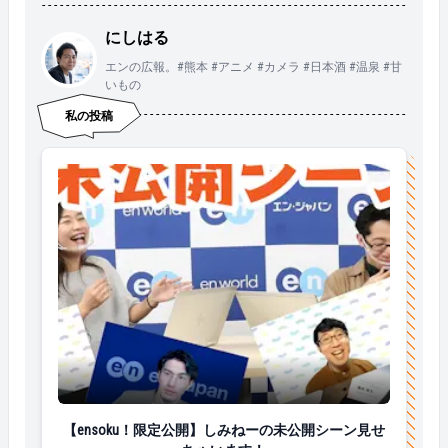
にしはる
エンの広報。#熊本 #アニメ #カメラ #日本酒 #温泉 #甘
いもの
私の投稿
【ensoku！限定公開】しみねーの未公開シーン見せち
【ensoku！限定公開】しみねーの未公開シーン見せ