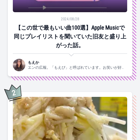
【この世で最もいい曲100選】Apple Musicで同じ
2024/08/28
【この世で最もいい曲100選】Apple Musicで
同じプレイリストを聞いていた旧友と盛り上
がった話。
もえか
エンの広報。「もえぴ」と呼ばれています。お笑いが好
き。
2
位