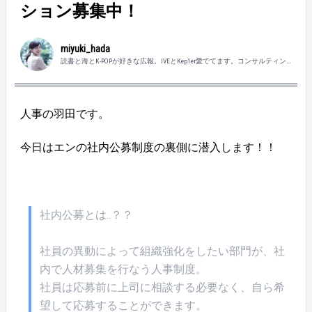
ション募集中！
miyuki_hada
読書と海とK-POPが好きな広報。IVEとKep1er愛でてます。コンサルティン
グセールス→人事→営業推進を経て現在4職種目。
人事の羽田です。
今日はエンの社内公募制度の裏側に潜入します！！
社内公募とは..？？
社員の異動によって組織強化をしたい部門が、社
内で人材募集を行なう人事制度。
社員は応募前に上司に相談する必要なく、自ら希
望して応募することができます。