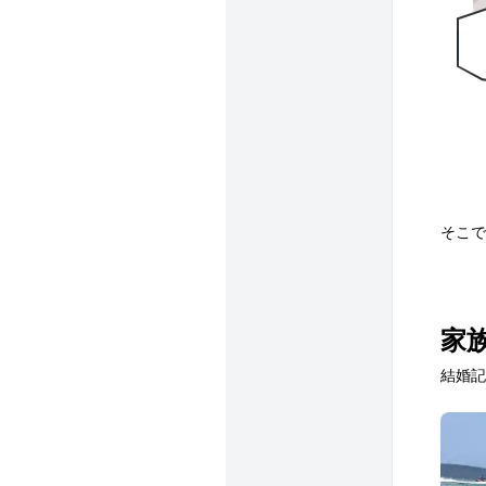
そこで
家
結婚記