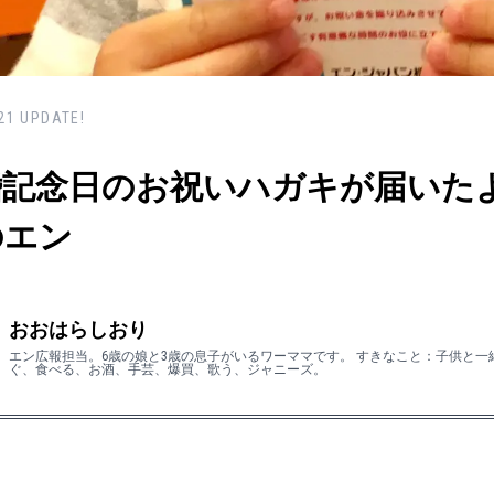
21
UPDATE!
婚記念日のお祝いハガキが届いた
のエン
おおはらしおり
エン広報担当。6歳の娘と3歳の息子がいるワーママです。 すきなこと：子供と一
ぐ、食べる、お酒、手芸、爆買、歌う、ジャニーズ。