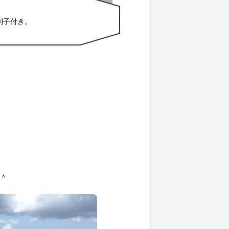
判子付き。
＾