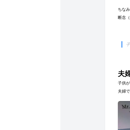
ちなみ
断念（
子
夫
子供が
夫婦で