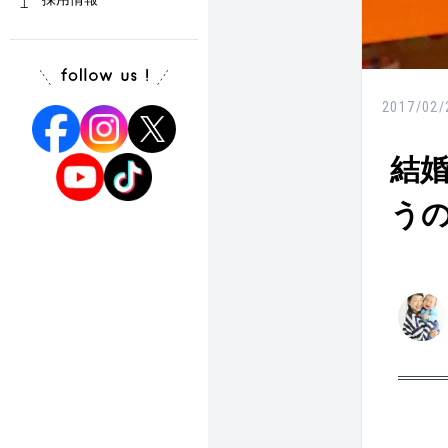
2017/02/
結
う