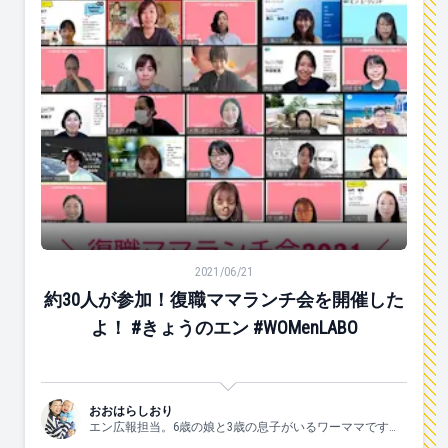
約30人が参加！復職ママランチ会を開催したよ！ #きょうのエ
2021/06/21
約30人が参加！復職ママランチ会を開催した
よ！ #きょうのエン #WOMenLABO
おおはらしおり
エン広報担当。6歳の娘と3歳の息子がいるワーママです。
すきなこと：子供と一緒にはしゃぐ、食べる、お酒、手