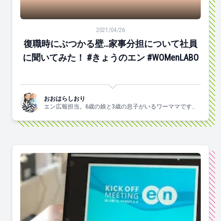
復職時にぶつかる壁…家事分担について社員に聞いてみた！ #
2021/04/26
復職時にぶつかる壁…家事分担について社員
に聞いてみた！ #きょうのエン #WOMenLABO
おおはらしおり
エン広報担当。6歳の娘と3歳の息子がいるワーママです。
すきなこと：子供と一緒にはしゃぐ、食べる、お酒、手
芸、爆買、歌う、ジャニーズ。