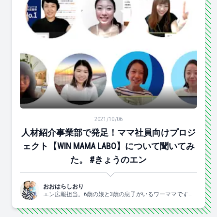
人材紹介事業部で発足！ママ社員向けプロジェクト【WIN M
2021/10/06
人材紹介事業部で発足！ママ社員向けプロジ
ェクト【WIN MAMA LABO】について聞いてみ
た。 #きょうのエン
おおはらしおり
エン広報担当。6歳の娘と3歳の息子がいるワーママです。
すきなこと：子供と一緒にはしゃぐ、食べる、お酒、手
芸、爆買、歌う、ジャニーズ。