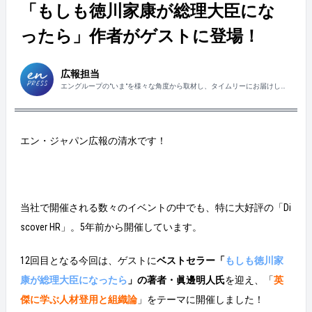
「もしも徳川家康が総理大臣にな
ったら」作者がゲストに登場！
広報担当
エングループの"いま"を様々な角度から取材し、タイムリーにお届けしま
す！
エン・ジャパン広報の清水です！
当社で開催される数々のイベントの中でも、特に大好評の「Di
scover HR」。5年前から開催しています。
12回目となる今回は、ゲストに
ベストセラー「
もしも徳川家
康が総理大臣になったら
」の著者・眞邊明人氏
を迎え、「
英
傑に学ぶ人材登用と組織論
」をテーマに開催しました！