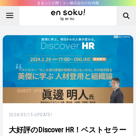
まるっと公開！エン株式会社の社内報
by en Inc.
2024/03/15
UPDATE!
大好評のDiscover HR！ベストセラー