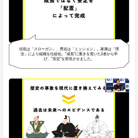
信長は「スローガン」、秀吉は「ミッション」。家康は「理
念」により組織を仕組化。“成長”に重きを置いた2者から学
び、“安定”を実現させました。