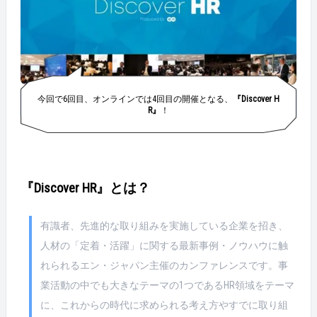
今回で6回目、オンラインでは4回目の開催となる、
『Discover H
R』
！
『Discover HR』とは？
有識者、先進的な取り組みを実施している企業を招き、
人材の「定着・活躍」に関する最新事例・ノウハウに触
れられるエン・ジャパン主催のカンファレンスです。事
業活動の中でも大きなテーマの1つであるHR領域をテーマ
に、これからの時代に求められる考え方やすでに取り組