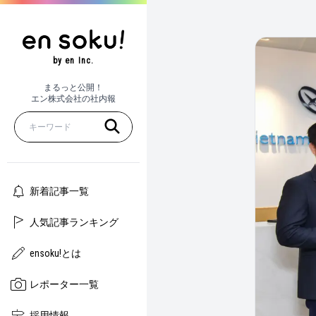
by en Inc.
まるっと公開！
エン株式会社の社内報
新着記事一覧
人気記事ランキング
ensoku!とは
レポーター一覧
採用情報