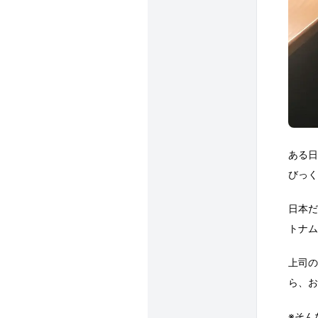
ある日
びっく
日本だ
トナム
上司の
ら、お
※そん