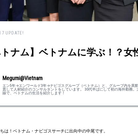
17
UPDATE!
ベトナム】ベトナムに学ぶ！？女
Megumi@Vietnam
エン5年→エンワールド3年→ナビゴスグループ（ベトナム）と、グループ内を異
貫して人材紹介のコンサルタントをしています。 30代半ばにして初の海外勤務。
線で、ベトナムの生活を紹介します！
ちは！ベトナム・ナビゴスサーチに出向中の中尾です。