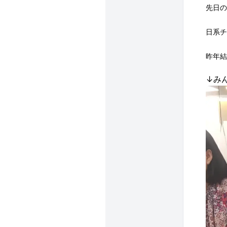
先日の
日系チ
昨年結
↓み