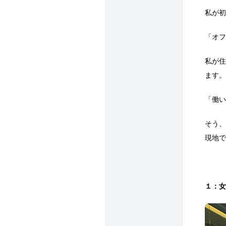
私が初
「オフ
私が住
ます。
「働い
そう、
現地で
１：女