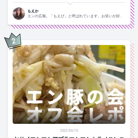
もえか
エンの広報。「もえぴ」と呼ばれています。お笑いが好
き。
2
位
ヤサイマシマシアブラマシマシカラメニンニク。二郎系
2023/04/10