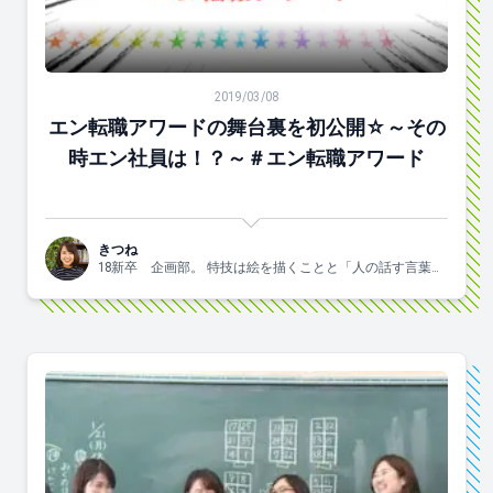
エン転職アワードの舞台裏を初公開☆～その時エン社員
2019/03/08
エン転職アワードの舞台裏を初公開☆～その
時エン社員は！？～＃エン転職アワード
きつね
18新卒 企画部。 特技は絵を描くことと「人の話す言葉の
文字数がわかる」とこ。”狐鼻”は芸名ではありません。