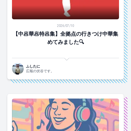
【中🥟華🥟特🥟集】全拠点の行きつけ中華集めてみました
2026/07/10
【中🥟華🥟特🥟集】全拠点の行きつけ中華集
めてみました🔍
ふしたに
広報の伏谷です。