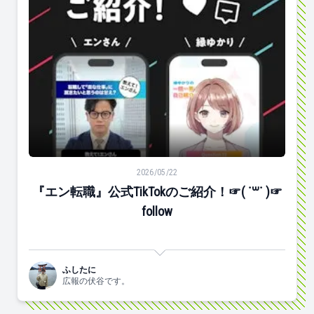
『エン転職』公式TikTokのご紹介！☞( ˙꒳˙ )☞follow
2026/05/22
『エン転職』公式TikTokのご紹介！☞( ˙꒳˙ )☞
follow
ふしたに
広報の伏谷です。