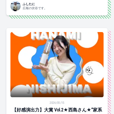
ふしたに
広報の伏谷です。
【好感演出力】大賞 Vol.2★西島さん★”家系の褒め”とは？！
2026/05/15
【好感演出力】大賞 Vol.2★西島さん★”家系