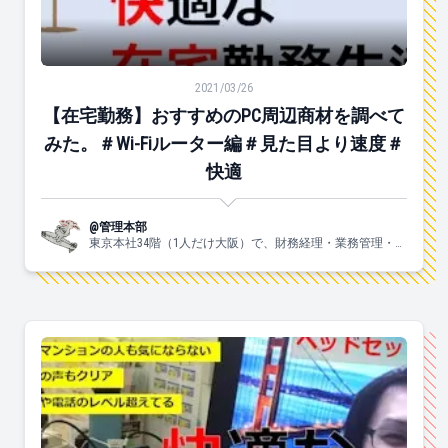
【在宅勤務】おすすめのPC周辺商材を調べてみた。＃Wi
2021/03/26
【在宅勤務】おすすめのPC周辺商材を調べて
みた。＃Wi-Fiルーター編＃見た目より速度＃
快適
@管理本部
東京本社34階（1人だけ大阪）で、財務経理・業務管理・法
務・総務のメンバーが、皆さんのことをいつも見守ってい
ます。固く見えがちですが、意外とラフにやってます。気
軽に話しかけてください。