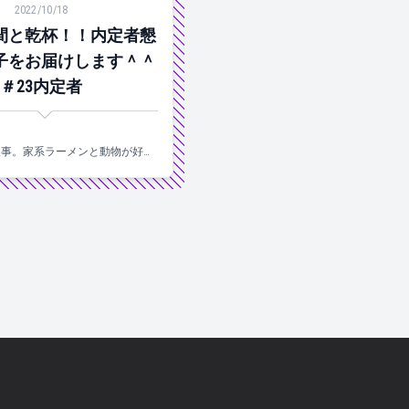
2022/10/18
間と乾杯！！内定者懇
子をお届けします＾＾
＃23内定者
ろ
人事。家系ラーメンと動物が好
020年新卒入社です。