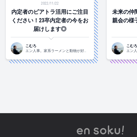
2022/11/22
内定者のピアトラ活用にご注目
未来の仲
ください！23卒内定者の今をお
親会の様
届けします◎
こむろ
こむ
エン人事。家系ラーメンと動物が好
エン
き。2020年新卒入社です。
き。2