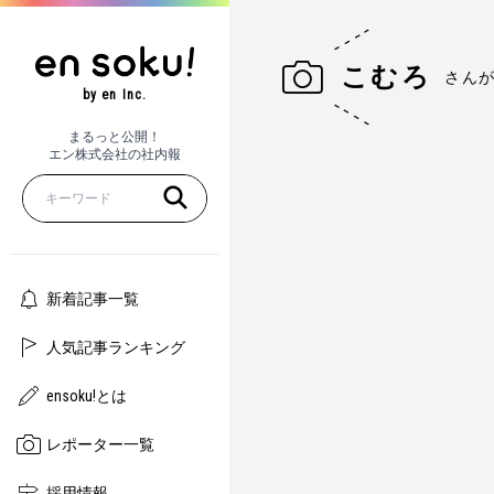
こむろ
さん
by en Inc.
まるっと公開！
エン株式会社の社内報
新着記事一覧
人気記事ランキング
ensoku!とは
レポーター一覧
採用情報