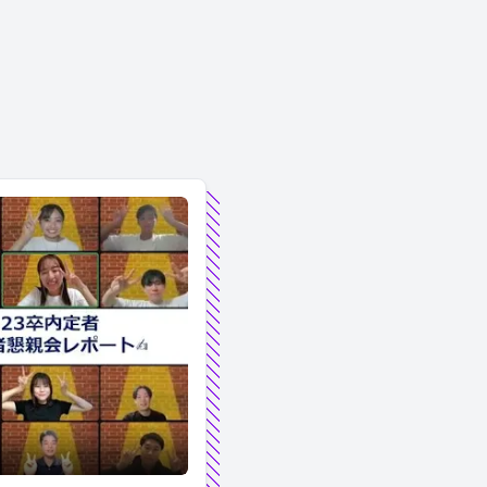
今をお届けします◎
と乾杯！！内定者懇親会の様子をお届けします＾＾＃23内定者