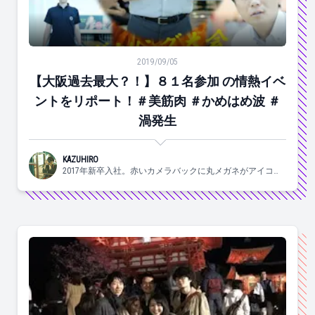
【大阪過去最大？！】８１名参加 の情熱イベントをリポ
2019/09/05
【大阪過去最大？！】８１名参加 の情熱イベ
ントをリポート！＃美筋肉 ＃かめはめ波 ＃
渦発生
KAZUHIRO
2017年新卒入社。赤いカメラバックに丸メガネがアイコン
のサブカル系営業。#バンド #古着 #カメラ #日本酒 #ウイ
スキー