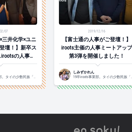
三井化学×ユニリーバの人事が登壇！】新卒スカウトサービスiro
【富士通の人事がご登壇！】iroo
02/07
2019/12/16
×三井化学×ユニ
【富士通の人事がご登壇！】
登壇！】新卒ス
iroots主催の人事ミートアッ
rootsの人事ミ
第3弾を開催しました！
弾が開催されま
た！
しみずかれん
s事業部。タイの少数民族「カ
19卒iroots事業部。タイの少数民族「
命を感じ、村入りした経
レン族」に運命を感じ、村入りした
 好きなものは、お酒と
験があります。 好きなものは、お酒
ずっと酔っぱらっていま
自然。土日はずっと酔っぱらってい
浜の奥地で育ったからで
す。自然は横浜の奥地で育ったから
応ハマっ子です。
しょうか。一応ハマっ子です。