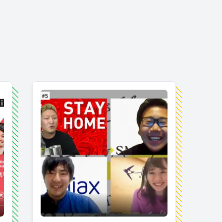
主催の人事ミートアップ第6弾を開催しました！#オンライン開催
【初のオンライン開催！】iroots人事meet up