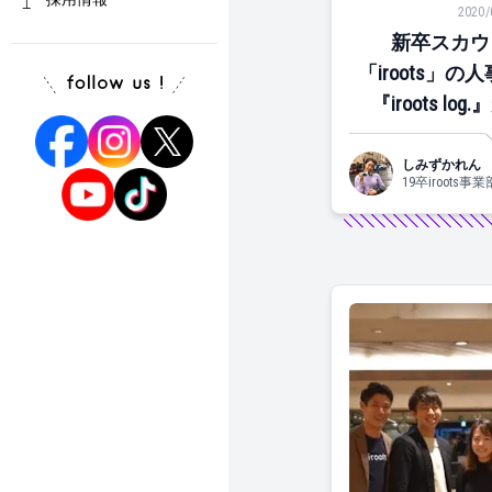
2020/
新卒スカウ
「iroots」
『iroots l
しみずかれん
19卒iroot
レン族」に運
験があります。
自然。土日は
す。自然は横
しょうか。一