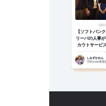
【ソフトバンク×
2020/
【ソフトバンク
リーバの人事が
カウトサービスi
ートアップ第4
し
しみずかれん
19卒iroot
レン族」に運
験があります。
自然。土日は
す。自然は横
しょうか。一