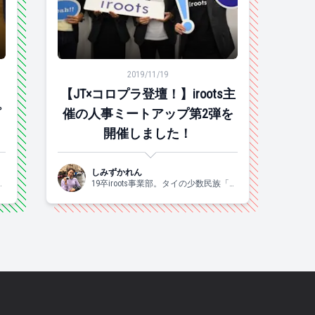
otsの人事ミートアップ第4弾が開催されました！
ts主催の人事ミートアップ第3弾を開催しました！
【JT×コロプラ登壇！】iroots主催の人事ミート
2019/11/19
【JT×コロプラ登壇！】iroots主
プ
催の人事ミートアップ第2弾を
開催しました！
しみずかれん
カ
19卒iroots事業部。タイの少数民族「カ
経
レン族」に運命を感じ、村入りした経
と
験があります。 好きなものは、お酒と
ま
自然。土日はずっと酔っぱらっていま
で
す。自然は横浜の奥地で育ったからで
しょうか。一応ハマっ子です。