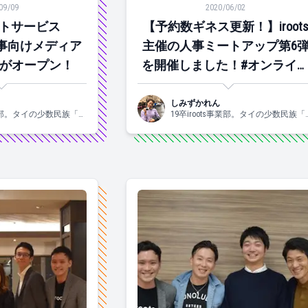
09/09
2020/06/02
トサービス
【予約数ギネス更新！】iroot
の人事向けメディア
主催の人事ミートアップ第6
og.』がオープン！
を開催しました！#オンライ
開催
しみずかれん
s事業部。タイの少数民族「カ
19卒iroots事業部。タイの少数民族「
命を感じ、村入りした経
レン族」に運命を感じ、村入りした
 好きなものは、お酒と
験があります。 好きなものは、お酒
ずっと酔っぱらっていま
自然。土日はずっと酔っぱらってい
浜の奥地で育ったからで
す。自然は横浜の奥地で育ったから
応ハマっ子です。
しょうか。一応ハマっ子です。