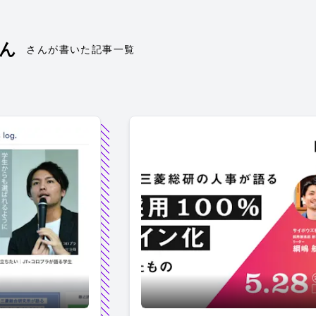
ん
さんが書いた記事一覧
「iroots」の人事向けメディア『iroots log.』がオープン！
【予約数ギネス更新！】iroots