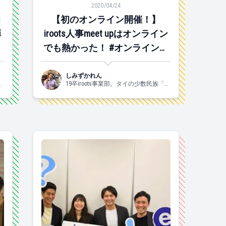
2020/04/24
s
【初のオンライン開催！】
弾
iroots人事meet upはオンライン
ン
でも熱かった！ #オンライン開
催
しみずかれん
カ
19卒iroots事業部。タイの少数民族「カ
経
レン族」に運命を感じ、村入りした経
と
験があります。 好きなものは、お酒と
ま
自然。土日はずっと酔っぱらっていま
で
す。自然は横浜の奥地で育ったからで
しょうか。一応ハマっ子です。