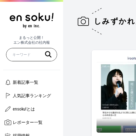
しみずかれ
by en Inc.
まるっと公開！
エン株式会社の社内報
新着記事一覧
人気記事ランキング
ensoku!とは
レポーター一覧
新卒スカウトサービス
採用情報