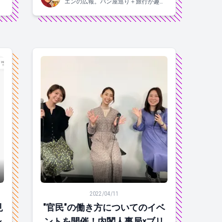
味
エンの広報。パン屋巡り＋旅行が趣味
です！関西生まれの2015年入社。
JT開始！
ころを紹介します◎ #ソーシャルインパクト採用プロジェクト
"官民"の働き方についてのイベントを開催！内閣人事局
2022/04/11
見
"官民"の働き方についてのイベ
ントを開催！内閣人事局×ブリ