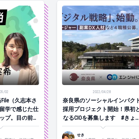
ile（久志本さん）ーアメリカ留学で感じた仕事価値観のギャッ
奈良県のソーシャルインパクト採用
05/02
2022/04/28
ile（久志本さ
奈良県のソーシャルインパク
留学で感じた仕
採用プロジェクト開始！県初
ップ。目の前の
なるCIOを募集します #きょ
前向きに。
のエン
せき