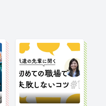
必見◎
用プロジェクト開始！PLを務める新メンバー中林さんのコメン
派遣業界の"今"がわかる！『派遣の働き方研究所