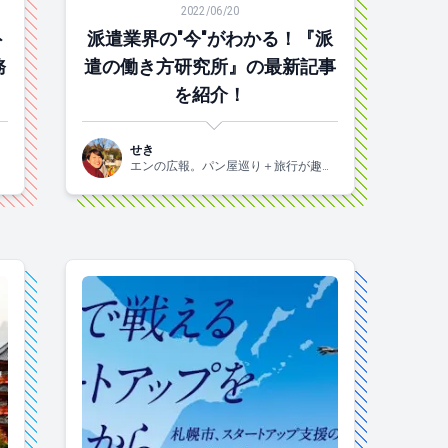
2022/06/20
ト
派遣業界の"今"がわかる！『派
務
遣の働き方研究所』の最新記事
メ
を紹介！
せき
味
エンの広報。パン屋巡り＋旅行が趣味
です！関西生まれの2015年入社。