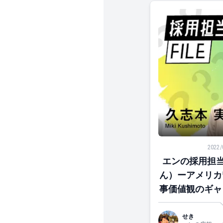
エンの採用担当F
2022/
エンの採用担当F
ん）ーアメリカ
事価値観のギャ
人の人生を
せき