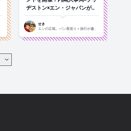
ク
ヂストン×エン・ジャパンが登
壇 #iroots
せき
味
エンの広報。パン屋巡り＋旅行が趣味
です！関西生まれの2015年入社。