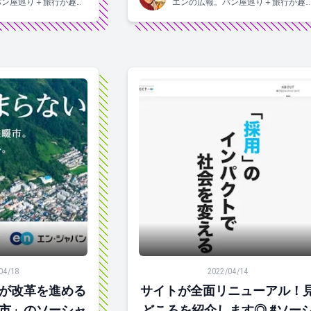
パン屋巡り＋旅行が趣味
エンの広報。パン屋巡り＋旅行が趣
れの2015年入社。
です！関西生まれの2015年入社。
改革を進める「大阪府四條畷市」のソーシャルインパクト採用P
サイトが全面リニューアル！見ど
04/18
2022/04/14
が改革を進める
サイトが全面リニューアル！
市」のソーシャ
どころを紹介します◎ #ソーシ