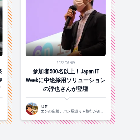
#SIP
 元副市長の林さんも登場 #ソーシャルインパクト採用PJT
参加者500名以上！Japan IT Weekに中途採用
2022/05/09
條
参加者500名以上！Japan IT
#
Weekに中途採用ソリューション
T
の淳也さんが登壇
せき
味
エンの広報。パン屋巡り＋旅行が趣味
です！関西生まれの2015年入社。