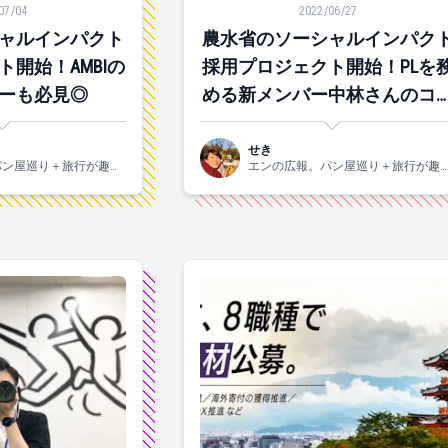
07/04
2022/06/27
ャルインパクト
農水省のソーシャルインパク
開始！AMBIの
採用プロジェクト開始！PLを
ーも必見◎
める新メンバー中林さんのコ
ントも紹介◎
せき
パン屋巡り＋旅行が趣味
エンの広報。パン屋巡り＋旅行が趣
れの2015年入社。
です！関西生まれの2015年入社。