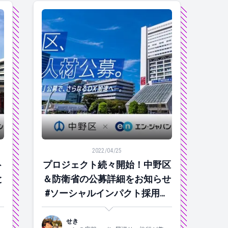
プ。目の前の人の人生を前向きに。
プロジェクト開始！県初となるCIOを募集します #きょうの
プロジェクト続々開始！中野区＆防衛省の公募詳細
2022/04/25
ト
プロジェクト続々開始！中野区
と
＆防衛省の公募詳細をお知らせ
う
#ソーシャルインパクト採用プ
ロジェクト
せき