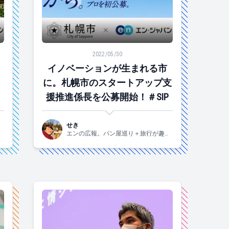
募スタート！#ソーシャルインパクト採用プロジェクト
イノベーションが生まれる市に。札幌市のスタート
2022/05/30
」
イノベーションが生まれる市
イ
に。札幌市のスタートアップ支
援推進係長を公募開始！＃SIP
せき
味
エンの広報。パン屋巡り＋旅行が趣味
です！関西生まれの2015年入社。