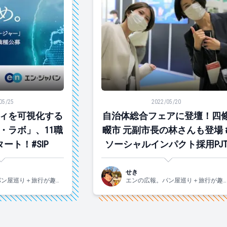
を可視化する「サステナブル・ラボ」、11職種の公募スタート！
自治体総合フェアに登壇！四條畷市
05/25
2022/05/20
ィを可視化する
自治体総合フェアに登壇！四
・ラボ」、11職
畷市 元副市長の林さんも登場 
ート！#SIP
ソーシャルインパクト採用PJ
せき
パン屋巡り＋旅行が趣味
エンの広報。パン屋巡り＋旅行が趣
れの2015年入社。
です！関西生まれの2015年入社。