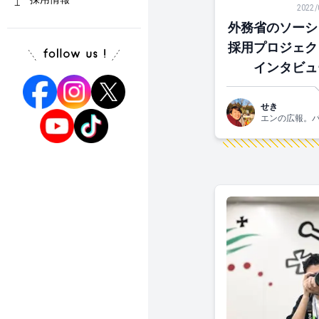
2022/
外務省のソーシ
採用プロジェクト
インタビュ
せき
エンの広報。
です！関西生ま