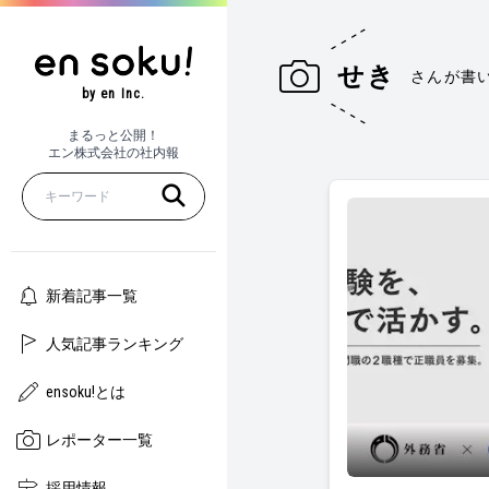
せき
さんが書
by en Inc.
まるっと公開！
エン株式会社の社内報
新着記事一覧
人気記事ランキング
ensoku!とは
レポーター一覧
外務省のソーシャ
採用情報