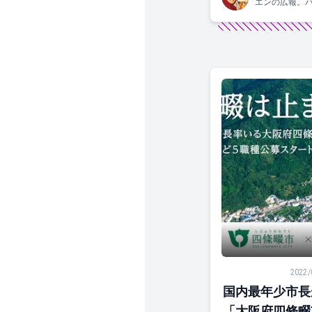
エンの広報。
です！関西生ま
国内最年少市長が
2022/
国内最年少市長
「大阪府四條畷