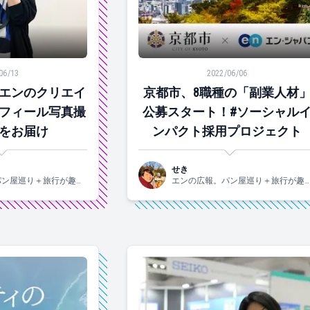
ンのクリエイターによるプロフィール写真撮影の様子をお届け
京都市、8職種の「副業人材」公
06/13
2022/06/06
エンのクリエイ
京都市、8職種の「副業人材
フィール写真撮
公募スタート！#ソーシャル
をお届け
ンパクト採用プロジェクト
せき
パン屋巡り＋旅行が趣味
エンの広報。パン屋巡り＋旅行が趣
れの2015年入社。
です！関西生まれの2015年入社。