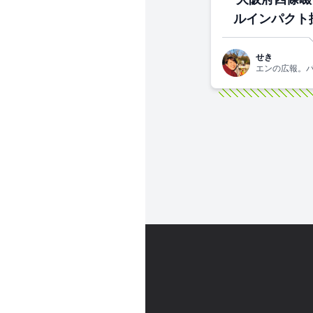
ルインパクト採
せき
エンの広報。
です！関西生ま