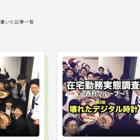
が書いた記事一覧
～西村グループ～ 最終話 再会を祈りながら #在宅
在宅勤務実態調査～西村グループ～