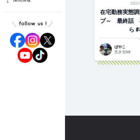
2020/
在宅勤務実態調
プ～ 最終話 
ら 
ばやこ
生きるbot