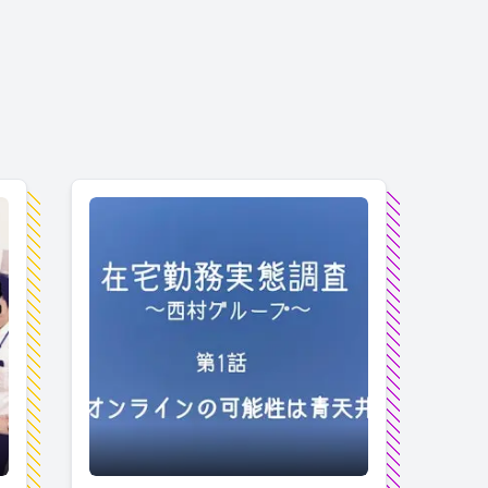
 第2話 壊れたデジタル時計 #在宅
在宅勤務実態調査～西村グループ～ 第1話 オンラ