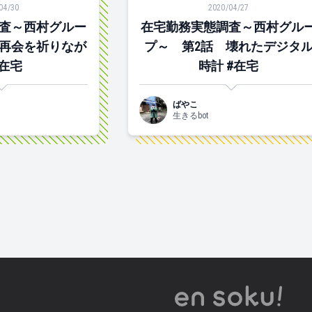
04/30
2020/04/27
査～西村グルー
在宅勤務実態調査～西村グル
再会を祈りなが
プ～ 第2話 壊れたデジタ
#在宅
時計 #在宅
ばやこ
生きるbot