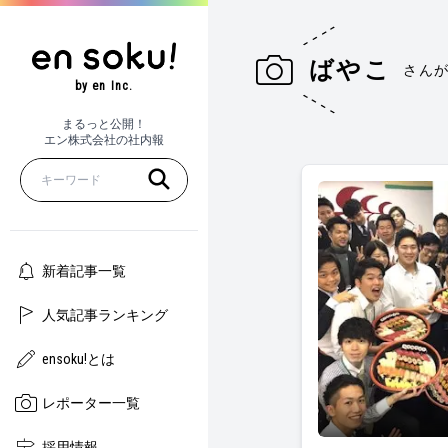
ばやこ
さん
by en Inc.
まるっと公開！
エン株式会社の社内報
新着記事一覧
人気記事ランキング
ensoku!とは
レポーター一覧
在宅勤務実態調査
採用情報